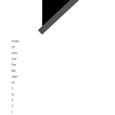
man
tir
ons
tor
fre
lør
søn
m
t
o
t
f
l