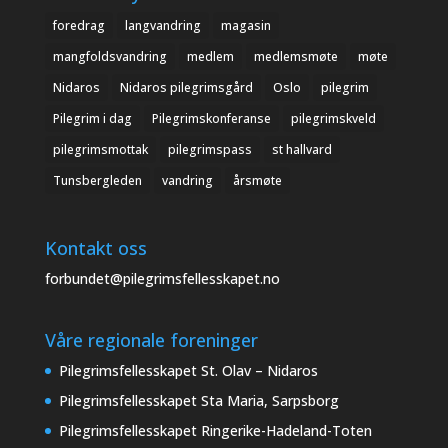
foredrag
langvandring
magasin
mangfoldsvandring
medlem
medlemsmøte
møte
Nidaros
Nidaros pilegrimsgård
Oslo
pilegrim
Pilegrim i dag
Pilegrimskonferanse
pilegrimskveld
pilegrimsmottak
pilegrimspass
st hallvard
Tunsbergleden
vandring
årsmøte
Kontakt oss
forbundet@pilegrimsfellesskapet.no
Våre regionale foreninger
Pilegrimsfellesskapet St. Olav – Nidaros
Pilegrimsfellesskapet Sta Maria, Sarpsborg
Pilegrimsfellesskapet Ringerike-Hadeland-Toten