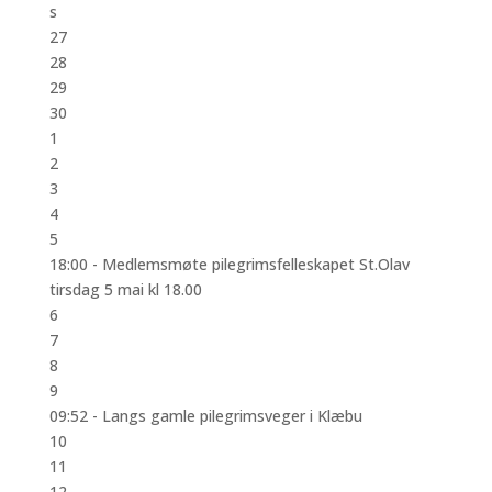
s
27
28
29
30
1
2
3
4
5
18:00 -
Medlemsmøte pilegrimsfelleskapet St.Olav
tirsdag 5 mai kl 18.00
6
7
8
9
09:52 -
Langs gamle pilegrimsveger i Klæbu
10
11
12