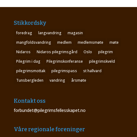
Stikkordsky
foredrag
langvandring
magasin
mangfoldsvandring
medlem
medlemsmøte
møte
Nidaros
Nidaros pilegrimsgård
Oslo
pilegrim
Pilegrim i dag
Pilegrimskonferanse
pilegrimskveld
pilegrimsmottak
pilegrimspass
st hallvard
Tunsbergleden
vandring
årsmøte
Kontakt oss
forbundet@pilegrimsfellesskapet.no
Våre regionale foreninger