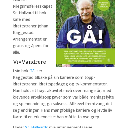
Pilegrimsfellesskapet
St. Hallvard til bok-
kafé med
idrettstrener Johan
Kaggestad.
Arrangementet er
gratis og åpent for
alle.
Vi=Vandrere
I sin bok
Gå!
ser
Kaggestad tilbake på sin karriere som topp-
idrettstrener, idrettspedagog og tv-kommentator.
Han holdt et høyt aktivitetsnivå over mange år, med
krevende arbeidsoppgaver som var både meningsfylte
og spennende og ga suksess. Allikevel fremtvang det
seg endringer. Hans mangfoldige karriere og levde liv
førte til en erkjennelse: han måtte ta nye grep.
Under
St. Hallvards
nye arrangementsserie