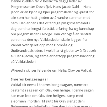
Denne kvelden får vi besøk fra daglig leder av
Pilegrimssenter Dovrefjell, Hans-Jacob Dahl. – Hans-
Jacob er en kjent og kjær pilegrimsleder og -prest for
alle som har hatt gleden av å vandre sammen med
ham. Han er den i det offentlige pilegrimsarbeidet i
dag som har lengst fartstid, erfaring fra og kunnskap
om pilegrimsleden i Norge. Han var også en sentral
person da den nye Valldalsleden skulle legges fra
Valldal over fjellet opp mot Dombås og
Gudbrandsdalsleden. I kveld har vi gleden av å få besøk
av Hans-Jacob, og tema er nettopp pilegrimsvandring
på Valldalsleden!
Wikipedia skriver følgende om Hellig Olav og Valldal:
Snorres kongesagaer
Valldal blir nevnt i Snorres kongesagaer, nærmere
bestemt i sagaen om Olav den hellige. I denne sagen
kan man lese om Olav den helliges, kamp med
sjøormen i fjorden. Til slutt får Olav slengt den i
fjellveggen av Syltefjellet. Den dag i dag kan man se