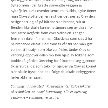
Sylteormen i den bratte sørvendte veggen av
Syltefjellet. Rett ovenfor sentrum i Valldal, Sylte finner
man Olavsstøtta den er reist der det sies at Olav den
hellige satt og så på båtene sine brenne, slik at
fienden ikke skulle kunne nyttigjøre seg av disse, før
han satte avgårde fram over Valldalen. Lenger
fremme i dalen finner man Olavskilda som sies å ha
helbredende effekt. Helt fram til vår tid har man gitt
vannet til husdyr som ikke var friske. Under Olav sin
vandring oppover dalen fikk han hjelp av folkene som
bodde på gården Grønning for å komme seg gjennom
Skjærsurda, og som takk for hjelpen sa Olav at kornet
aldri skulle fryse, noe det ifølge de lokale innbyggerne
heller aldri har gjort.
Samlingen finner sted i Pilegrimssenter Oslos lokaler i
Akersbakken 30. Enkel bevertning. Alle er hjertelig
velkomne – samlingen er gratis.