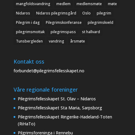
mangfoldsvandring
medlem
medlemsmøte
møte
Nidaros
Nidaros pilegrimsgård
Oslo
pilegrim
Pilegrim i dag
Pilegrimskonferanse
pilegrimskveld
pilegrimsmottak
pilegrimspass
st hallvard
Tunsbergleden
vandring
årsmøte
Kontakt oss
forbundet@pilegrimsfellesskapet.no
Våre regionale foreninger
Pilegrimsfellesskapet St. Olav – Nidaros
Pilegrimsfellesskapet Sta Maria, Sarpsborg
Pilegrimsfellesskapet Ringerike-Hadeland-Toten
(RiHaTo)
Pilgrimsforeninga i Rennebu