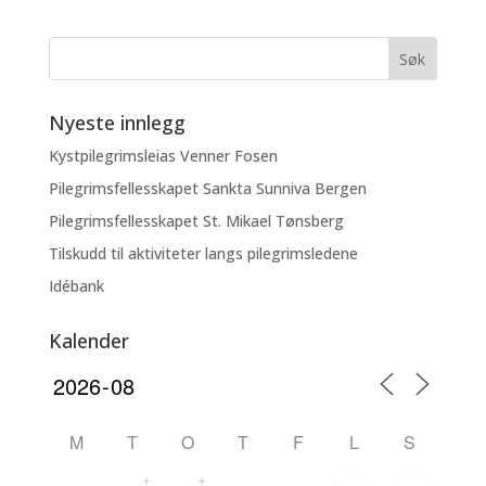
Nyeste innlegg
Kystpilegrimsleias Venner Fosen
Pilegrimsfellesskapet Sankta Sunniva Bergen
Pilegrimsfellesskapet St. Mikael Tønsberg
Tilskudd til aktiviteter langs pilegrimsledene
Idébank
Kalender
M
T
O
T
F
L
S
+
+