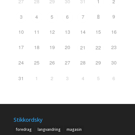
27
28
29
30
31
1
2
8
9
3
4
5
6
7
10
11
12
13
14
15
16
17
18
19
20
23
21
22
24
25
26
27
28
29
30
31
1
2
3
4
5
6
Stikkordsky
foredrag
langvandring
magasin