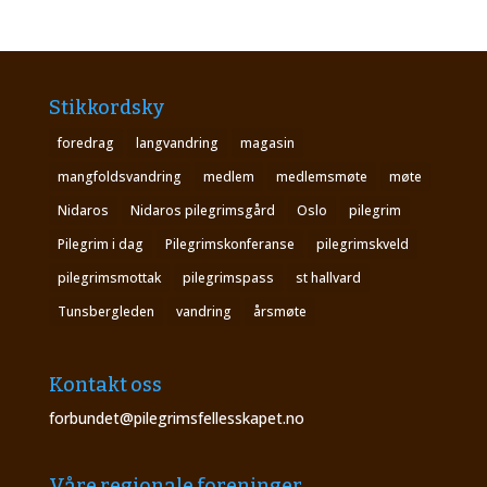
Stikkordsky
foredrag
langvandring
magasin
mangfoldsvandring
medlem
medlemsmøte
møte
Nidaros
Nidaros pilegrimsgård
Oslo
pilegrim
Pilegrim i dag
Pilegrimskonferanse
pilegrimskveld
pilegrimsmottak
pilegrimspass
st hallvard
Tunsbergleden
vandring
årsmøte
Kontakt oss
forbundet@pilegrimsfellesskapet.no
Våre regionale foreninger