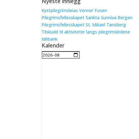
Nyeste innlegg
etter:
Kystpilegrimsleias Venner Fosen
Pilegrimsfellesskapet Sankta Sunniva Bergen
Pilegrimsfellesskapet St. Mikael Tønsberg
Tilskudd til aktiviteter langs pilegrimsledene
Idébank
Kalender