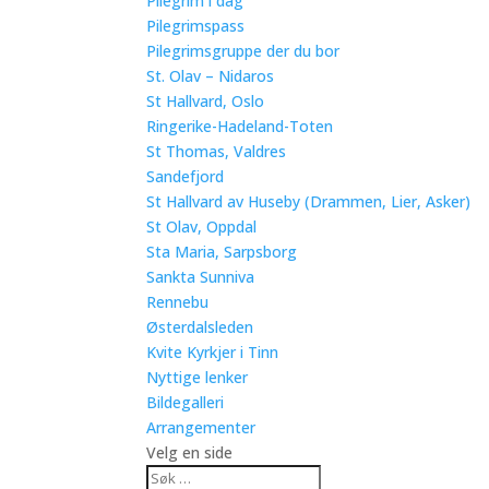
Pilegrim i dag
Pilegrimspass
Pilegrimsgruppe der du bor
St. Olav – Nidaros
St Hallvard, Oslo
Ringerike-Hadeland-Toten
St Thomas, Valdres
Sandefjord
St Hallvard av Huseby (Drammen, Lier, Asker)
St Olav, Oppdal
Sta Maria, Sarpsborg
Sankta Sunniva
Rennebu
Østerdalsleden
Kvite Kyrkjer i Tinn
Nyttige lenker
Bildegalleri
Arrangementer
Velg en side