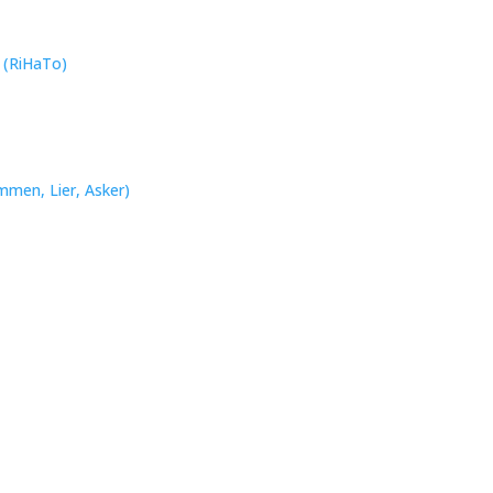
n (RiHaTo)
mmen, Lier, Asker)