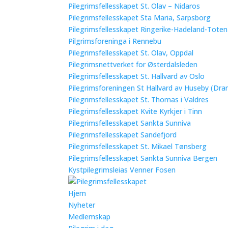
Pilegrimsfellesskapet St. Olav – Nidaros
Pilegrimsfellesskapet Sta Maria, Sarpsborg
Pilegrimsfellesskapet Ringerike-Hadeland-Tote
Pilgrimsforeninga i Rennebu
Pilegrimsfellesskapet St. Olav, Oppdal
Pilegrimsnettverket for Østerdalsleden
Pilegrimsfellesskapet St. Hallvard av Oslo
Pilegrimsforeningen St Hallvard av Huseby (Dra
Pilegrimsfellesskapet St. Thomas i Valdres
Pilegrimsfellesskapet Kvite Kyrkjer i Tinn
Pilegrimsfellesskapet Sankta Sunniva
Pilegrimsfellesskapet Sandefjord
Pilegrimsfellesskapet St. Mikael Tønsberg
Pilegrimsfellesskapet Sankta Sunniva Bergen
Kystpilegrimsleias Venner Fosen
Hjem
Nyheter
Medlemskap