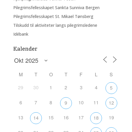
Pilegrimsfellesskapet Sankta Sunniva Bergen
Pilegrimsfellesskapet St. Mikael Tønsberg
Tilskudd til aktiviteter langs pilegrimsledene
Idébank
Kalender
M
T
O
T
F
L
S
29
30
1
2
3
4
5
6
7
8
10
11
9
12
13
15
16
17
19
14
18