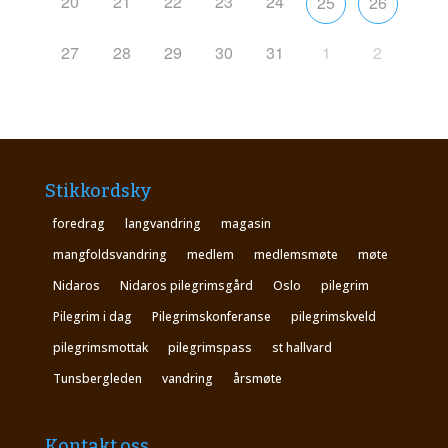
20
21
22
23
24
25
26
27
28
29
30
31
1
2
Stikkordsky
foredrag
langvandring
magasin
mangfoldsvandring
medlem
medlemsmøte
møte
Nidaros
Nidaros pilegrimsgård
Oslo
pilegrim
Pilegrim i dag
Pilegrimskonferanse
pilegrimskveld
pilegrimsmottak
pilegrimspass
st hallvard
Tunsbergleden
vandring
årsmøte
Kontakt oss