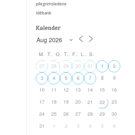
pilegrimsledene
Idébank
Kalender
M
T
O
T
F
L
S
+
+
27
28
29
30
31
1
2
8
9
3
4
5
6
7
10
11
12
13
14
15
16
17
18
19
20
23
21
22
24
25
26
27
28
29
30
31
1
2
3
4
5
6