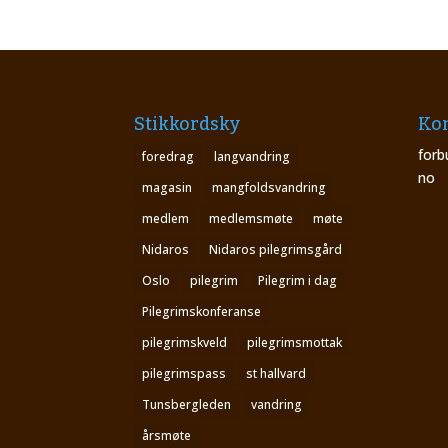
Stikkordsky
Kon
forb
foredrag
langvandring
no
magasin
mangfoldsvandring
medlem
medlemsmøte
møte
Nidaros
Nidaros pilegrimsgård
Oslo
pilegrim
Pilegrim i dag
Pilegrimskonferanse
pilegrimskveld
pilegrimsmottak
pilegrimspass
st hallvard
Tunsbergleden
vandring
årsmøte