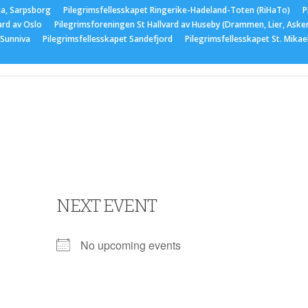
ia, Sarpsborg
Pilegrimsfellesskapet Ringerike-Hadeland-Toten (RiHaTo)
P
ard av Oslo
Pilegrimsforeningen St Hallvard av Huseby (Drammen, Lier, Aske
 Sunniva
Pilegrimsfellesskapet Sandefjord
Pilegrimsfellesskapet St. Mika
er
Medlemskap
Nyttige lenker
Bildegalleri
Arran
NEXT EVENT
No upcoming events