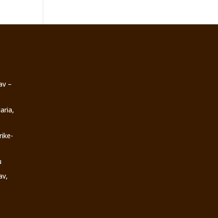
av –
aria,
rike-
u
av,