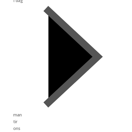
I dag
man
tir
ons