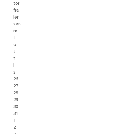
tor
fre
lør
søn
m
t
o
t
f
l
s
26
27
28
29
30
31
1
2
3