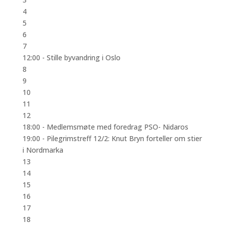
4
5
6
7
12:00 -
Stille byvandring i Oslo
8
9
10
11
12
18:00 -
Medlemsmøte med foredrag PSO- Nidaros
19:00 -
Pilegrimstreff 12/2: Knut Bryn forteller om stier
i Nordmarka
13
14
15
16
17
18