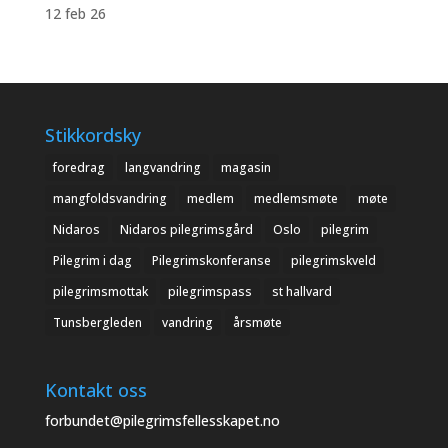
12 feb 26
Stikkordsky
foredrag
langvandring
magasin
mangfoldsvandring
medlem
medlemsmøte
møte
Nidaros
Nidaros pilegrimsgård
Oslo
pilegrim
Pilegrim i dag
Pilegrimskonferanse
pilegrimskveld
pilegrimsmottak
pilegrimspass
st hallvard
Tunsbergleden
vandring
årsmøte
Kontakt oss
forbundet@pilegrimsfellesskapet.no