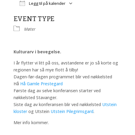
Legg til på kalender
Last ned ICS
Google Kalender
EVENT TYPE
Møter
Kulturarv i bevegelse.
I år flytter vi litt på oss, avstandene er jo så korte og
regionen har så mye flott å tilby!
Dagen-før-dagen programmet blir ved nøkkelsted
Hå
Hå Gamle Prestegard
Første dag av selve konferansen starter ved
nøkkelsted Stavanger.
Siste dag av konferansen blir ved nøkkelsted
Utstein
kloster
og Utstein
Utstein Pilegrimsgard
.
Mer info kommer.