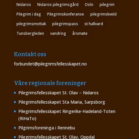
Nidaros
Nidaros pilegrimsgård
Oslo
pilegrim
Pilegrim i dag
Pilegrimskonferanse
pilegrimskveld
pilegrimsmottak
pilegrimspass
st hallvard
Tunsbergleden
vandring
årsmøte
Kontakt oss
forbundet@pilegrimsfellesskapet.no
Våre regionale foreninger
Pilegrimsfellesskapet St. Olav – Nidaros
Pilegrimsfellesskapet Sta Maria, Sarpsborg
Pilegrimsfellesskapet Ringerike-Hadeland-Toten
(RiHaTo)
Pilgrimsforeninga i Rennebu
Pilegrimsfellesskapet St. Olav, Oppdal