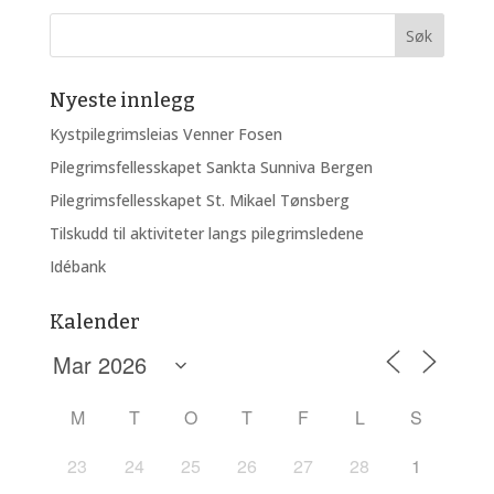
Nyeste innlegg
Kystpilegrimsleias Venner Fosen
Pilegrimsfellesskapet Sankta Sunniva Bergen
Pilegrimsfellesskapet St. Mikael Tønsberg
Tilskudd til aktiviteter langs pilegrimsledene
Idébank
Kalender
M
T
O
T
F
L
S
23
24
25
26
27
28
1