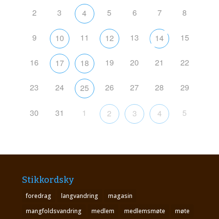
2
3
5
6
7
8
4
9
11
13
15
10
12
14
16
19
20
21
22
17
18
23
24
26
27
28
29
25
30
31
1
5
2
3
4
Stikkordsky
foredrag
langvandring
magasin
mangfoldsvandring
medlem
medlemsmøte
møte