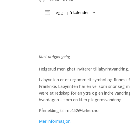
Legg til på kalender
Last ned ICS
Google Kale
Kart utilgjengelig
Helgerud menighet inviterer til labyrintvandring.
Labyrinten er et urgammelt symbol og finnes i f
Frankrike. Labyrinten har én vei som snor seg m
være et redskap for en ytre og en indre vandring 
hverdagen – som en liten pilegrimsvandring.
Påmelding til: mt452@kirken.no
Mer informasjon.