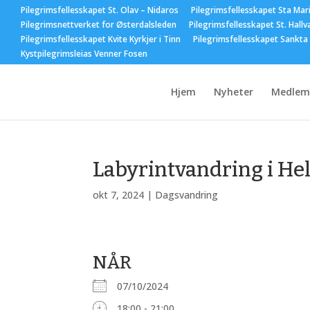
Pilegrimsfellesskapet St. Olav – Nidaros
Pilegrimsfellesskapet Sta Mar
Pilegrimsnettverket for Østerdalsleden
Pilegrimsfellesskapet St. Hallv
Pilegrimsfellesskapet Kvite Kyrkjer i Tinn
Pilegrimsfellesskapet Sankta
Kystpilegrimsleias Venner Fosen
Hjem
Nyheter
Medlem
Labyrintvandring i He
okt 7, 2024
|
Dagsvandring
NÅR
07/10/2024
18:00 - 21:00