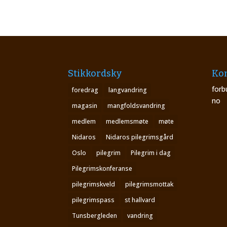
Stikkordsky
Kon
forb
foredrag
langvandring
no
magasin
mangfoldsvandring
medlem
medlemsmøte
møte
Nidaros
Nidaros pilegrimsgård
Oslo
pilegrim
Pilegrim i dag
Pilegrimskonferanse
pilegrimskveld
pilegrimsmottak
pilegrimspass
st hallvard
Tunsbergleden
vandring