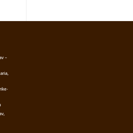
av –
aria,
rike-
u
av,