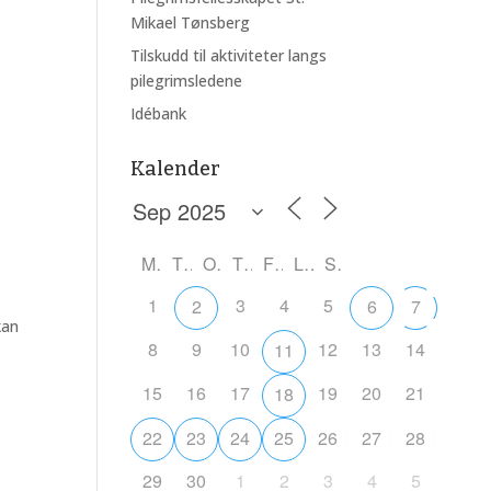
Mikael Tønsberg
Tilskudd til aktiviteter langs
Outlook Live
pilegrimsledene
Idébank
Kalender
M
T
O
T
F
L
S
1
3
4
5
2
6
7
kan
8
9
10
12
13
14
11
15
16
17
19
20
21
18
22
23
24
25
26
27
28
29
30
1
2
3
4
5