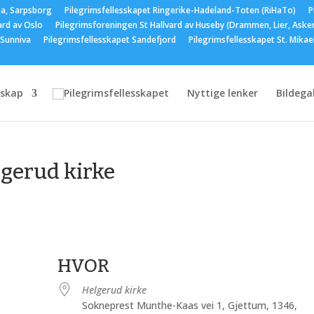
ia, Sarpsborg
Pilegrimsfellesskapet Ringerike-Hadeland-Toten (RiHaTo)
P
ard av Oslo
Pilegrimsforeningen St Hallvard av Huseby (Drammen, Lier, Aske
 Sunniva
Pilegrimsfellesskapet Sandefjord
Pilegrimsfellesskapet St. Mika
skap
Nyttige lenker
Bildegal
lgerud kirke
HVOR
Helgerud kirke
Sokneprest Munthe-Kaas vei 1, Gjettum, 1346,