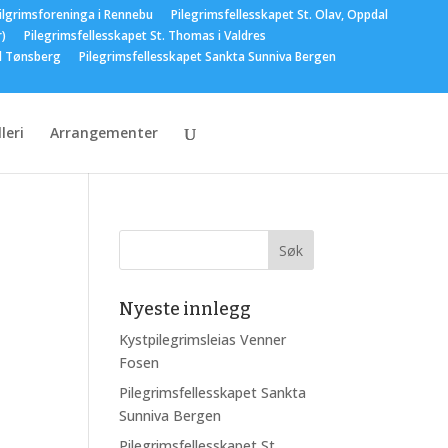
ilgrimsforeninga i Rennebu
Pilegrimsfellesskapet St. Olav, Oppdal
r)
Pilegrimsfellesskapet St. Thomas i Valdres
el Tønsberg
Pilegrimsfellesskapet Sankta Sunniva Bergen
leri
Arrangementer
Nyeste innlegg
Kystpilegrimsleias Venner
Fosen
Pilegrimsfellesskapet Sankta
Sunniva Bergen
Pilegrimsfellesskapet St.