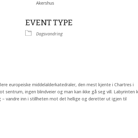
Akershus
EVENT TYPE
nder
iCalendar
Office 365
Dagsvandring
lere europeiske middelalderkatedraler, den mest kjente i Chartres i
ot sentrum, ingen blindveier og man kan ikke gå seg vill. Labyrinten 
– vandre inn i stillheten mot det hellige og deretter ut igjen til