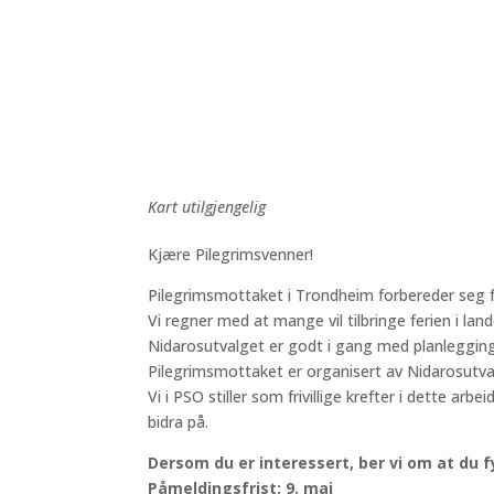
Last ned ICS
Google Kalender
iCalendar
Office 365
Outlook Liv
Kart utilgjengelig
Kjære Pilegrimsvenner!
Pilegrimsmottaket i Trondheim forbereder se
Vi regner med at mange vil tilbringe ferien i lan
Nidarosutvalget er godt i gang med planlegging
Pilegrimsmottaket er organisert av Nidarosutva
Vi i PSO stiller som frivillige krefter i dette 
bidra på.
Dersom du er interessert, ber vi om at du 
Påmeldingsfrist: 9. mai