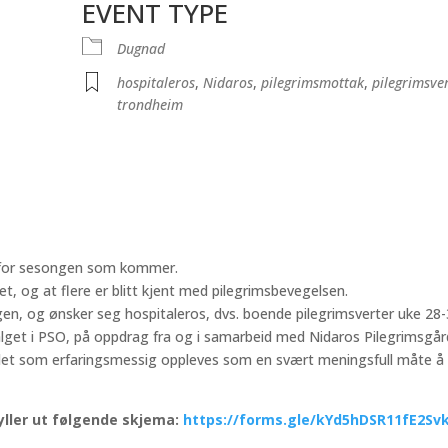
EVENT TYPE
e
Dugnad
hospitaleros
,
Nidaros
,
pilegrimsmottak
,
pilegrimsve
trondheim
g for sesongen som kommer.
det, og at flere er blitt kjent med pilegrimsbevegelsen.
en, og ønsker seg hospitaleros, dvs. boende pilegrimsverter uke 28-
lget i PSO, på oppdrag fra og i samarbeid med Nidaros Pilegrimsgår
arbeidet som erfaringsmessig oppleves som en svært meningsfull måte å
fyller ut følgende skjema:
https://forms.gle/kYd5hDSR11fE2Sv