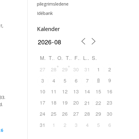
pilegrimsledene
Idébank
rt
,
Kalender
M
T
O
T
F
L
S
+
+
27
28
29
30
31
1
2
8
9
3
4
5
6
7
10
11
12
13
14
15
16
33.
17
18
19
20
23
21
22
d.
24
25
26
27
28
29
30
31
1
2
3
4
5
6
k6