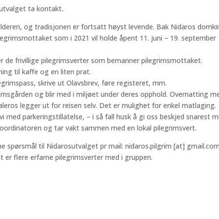
utvalget ta kontakt
.
lalderen, og tradisjonen er fortsatt høyst levende. Bak Nidaros domkir
egrimsmottaket som i 2021 vil holde åpent 11. juni – 19. september
 er de frivillige pilegrimsverter som bemanner pilegrimsmottaket.
ng til kaffe og en liten prat.
egrimspass, skrive ut Olavsbrev, føre registeret, mm.
rimsgården og blir med i miljøet under deres opphold. Overnatting m
leros legger ut for reisen selv. Det er mulighet for enkel matlaging.
ed parkeringstillatelse, – i så fall husk å gi oss beskjed snarest mu
skoordinatoren og tar vakt sammen med en lokal pilegrimsvert.
ne spørsmål til Nidarosutvalget pr mail: nidaros.pilgrim [at] gmail.co
et er flere erfarne pilegrimsverter med i gruppen.