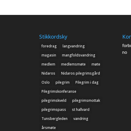
Stikkordsky
Kon
forb
foredrag
langvandring
no
magasin
mangfoldsvandring
medlem
medlemsmøte
møte
Nidaros
Nidaros pilegrimsgård
Oslo
pilegrim
Pilegrim i dag
Pilegrimskonferanse
pilegrimskveld
pilegrimsmottak
pilegrimspass
st hallvard
Tunsbergleden
vandring
årsmøte