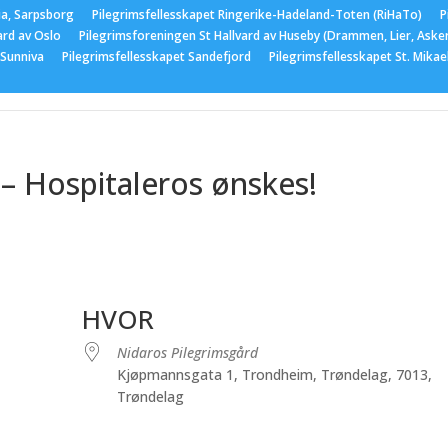
ia, Sarpsborg
Pilegrimsfellesskapet Ringerike-Hadeland-Toten (RiHaTo)
P
ard av Oslo
Pilegrimsforeningen St Hallvard av Huseby (Drammen, Lier, Aske
 Sunniva
Pilegrimsfellesskapet Sandefjord
Pilegrimsfellesskapet St. Mika
er
Medlemskap
Nyttige lenker
Bildegalleri
Arran
– Hospitaleros ønskes!
HVOR
Nidaros Pilegrimsgård
Kjøpmannsgata 1, Trondheim, Trøndelag, 7013,
Trøndelag