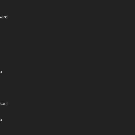
vard
a
kael
a