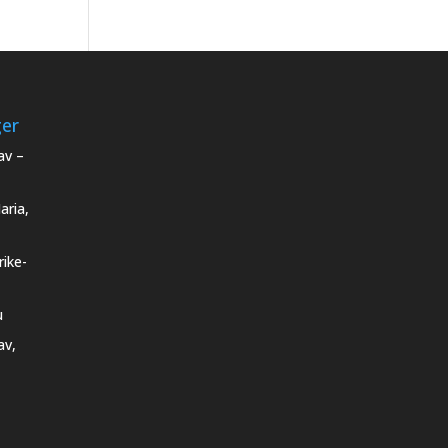
ger
av –
aria,
rike-
u
av,