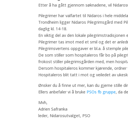
Etter å ha gått gjennom søknadene, vil Nidaros
Pilegrimer har valfartet til Nidaros i hele midde
Trondheim ligger Nidaros Pilegrimsgård med Pil
daglig kl. 14-18.
En viktig del av den lokale pilegrimstradisjonen
Pilegrimer tas imot med et smil og det er anledni
Pilegrimsvertens oppgaver er bl.a. å stemple pil
De som stiller som hospitaleros får bo på pileg
frokost stiller pilegrimsgården med, men hospita
Dersom hospitaleros kommer kjørende, ordner vi m
Hospitaleros blit tatt i mot og veiledet av uke
Ønsker du å finne ut mer, kan du gjerne stille di
Ellers anbefaler vi å bruke
PSOs fb gruppe
, da d
Mvh,
Adrien Safranka
leder, Nidarosutvalget, PSO