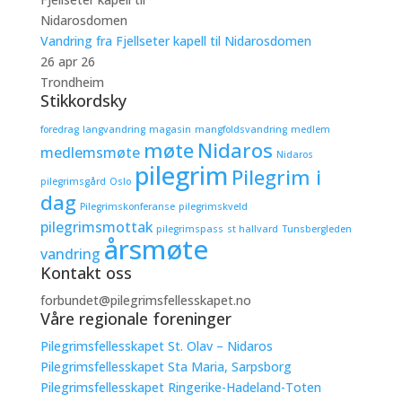
Vandring fra Fjellseter kapell til Nidarosdomen
26 apr 26
Trondheim
Stikkordsky
foredrag
langvandring
magasin
mangfoldsvandring
medlem
møte
Nidaros
medlemsmøte
Nidaros
pilegrim
Pilegrim i
pilegrimsgård
Oslo
dag
Pilegrimskonferanse
pilegrimskveld
pilegrimsmottak
pilegrimspass
st hallvard
Tunsbergleden
årsmøte
vandring
Kontakt oss
forbundet@pilegrimsfellesskapet.no
Våre regionale foreninger
Pilegrimsfellesskapet St. Olav – Nidaros
Pilegrimsfellesskapet Sta Maria, Sarpsborg
Pilegrimsfellesskapet Ringerike-Hadeland-Toten