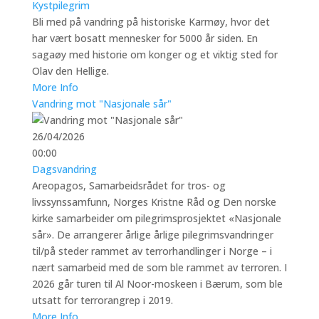
Kystpilegrim
Bli med på vandring på historiske Karmøy, hvor det
har vært bosatt mennesker for 5000 år siden. En
sagaøy med historie om konger og et viktig sted for
Olav den Hellige.
More Info
Vandring mot "Nasjonale sår"
26/04/2026
00:00
Dagsvandring
Areopagos, Samarbeidsrådet for tros- og
livssynssamfunn, Norges Kristne Råd og Den norske
kirke samarbeider om pilegrimsprosjektet «Nasjonale
sår». De arrangerer årlige årlige pilegrimsvandringer
til/på steder rammet av terrorhandlinger i Norge – i
nært samarbeid med de som ble rammet av terroren. I
2026 går turen til Al Noor-moskeen i Bærum, som ble
utsatt for terrorangrep i 2019.
More Info