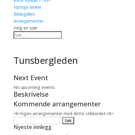
Kvite Kyrkjer i Tinn
Nyttige lenker
Bildegalleri
Arrangementer
Velg en side
Tunsbergleden
Next Event
No upcoming events
Beskrivelse
Kommende arrangementer
<li>Ingen arrangementer med dette stikkordet</li>
Søk
Nyeste innlegg
etter: