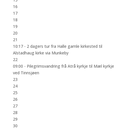
16
17
18
19
20
21
10:17 -
2 dagers tur fra Halle gamle kirkested til
Alstadhaug kirke via Munkeby
22
09:00 -
Pilegrimsvandring frå Atrå kyrkje til Mæl kyrkje
ved Tinnsjøen
23
24
25
26
27
28
29
30