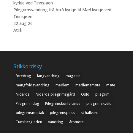
Pilegrimsvandring frå Atrå kyrkje til Mæl kyrkje ved
Tinnsjøen
22 aug 26
Atrå
Stikkordsky
foredrag
langvandring
magasin
mangfoldsvandring
medlem
medlemsmøte
møte
Nidaros
Nidaros pilegrimsgård
Oslo
pilegrim
Pilegrim i dag
Pilegrimskonferanse
pilegrimskveld
pilegrimsmottak
pilegrimspass
st hallvard
Tunsbergleden
vandring
årsmøte