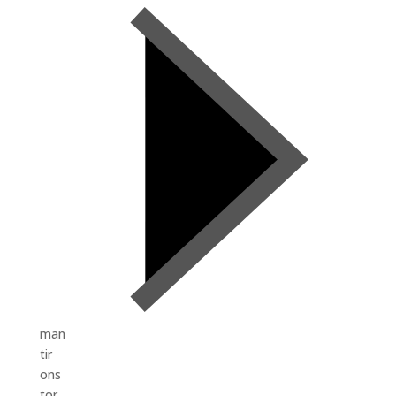
man
tir
ons
tor