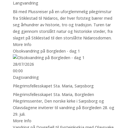
Langvandring
Bli med Plussreiser på en uforglemmelig pilegrimstur
fra Stiklestad til Nidaros, der hver fotsteg bærer med
seg århundrer av historie, tro og tradisjon. Turen tar
deg gjennom storslått natur og historiske steder, fra
slaget på Stiklestad til den storslåtte Nidarosdomen.
More Info
Olsokvandring på Borgleden - dag 1
28/07/2026
00:00
Dagsvandring
Pilegrimsfellesskapet Sta. Maria, Sarpsborg
Pilegrimsfellesskapet Sta. Maria, Borgleden
Pilegrimssenter, Den norske kirke i Sarpsborg og
Olavsdagene inviterer til vandring på Borgleden 28. og
29. juli.
More Info
Vandring på Dovrefjell til Eysteinkyrkja med Olavsvake