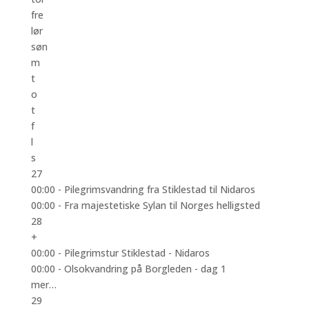
fre
lør
søn
m
t
o
t
f
l
s
27
00:00 -
Pilegrimsvandring fra Stiklestad til Nidaros
00:00 -
Fra majestetiske Sylan til Norges helligsted
28
+
00:00 -
Pilegrimstur Stiklestad - Nidaros
00:00 -
Olsokvandring på Borgleden - dag 1
mer…
29