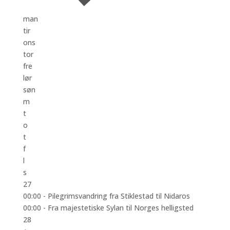
man
tir
ons
tor
fre
lør
søn
m
t
o
t
f
l
s
27
00:00 -
Pilegrimsvandring fra Stiklestad til Nidaros
00:00 -
Fra majestetiske Sylan til Norges helligsted
28