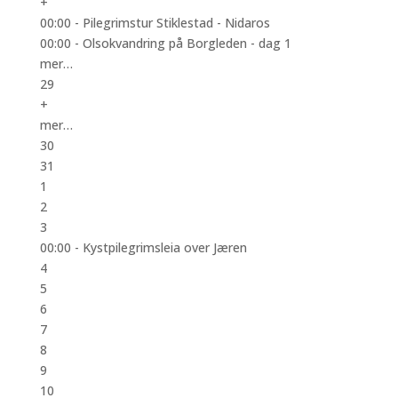
+
00:00 -
Pilegrimstur Stiklestad - Nidaros
00:00 -
Olsokvandring på Borgleden - dag 1
mer…
29
+
mer…
30
31
1
2
3
00:00 -
Kystpilegrimsleia over Jæren
4
5
6
7
8
9
10