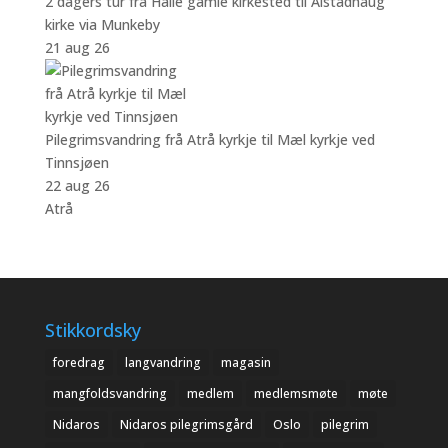
2 dagers tur fra Halle gamle kirkested til Alstadhaug
kirke via Munkeby
21 aug 26
Pilegrimsvandring frå Atrå kyrkje til Mæl kyrkje ved
Tinnsjøen
22 aug 26
Atrå
Stikkordsky
foredrag
langvandring
magasin
mangfoldsvandring
medlem
medlemsmøte
møte
Nidaros
Nidaros pilegrimsgård
Oslo
pilegrim