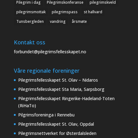
Pilegrim i dag
Pilegrimskonferanse
pilegrimskveld
pilegrimsmottak
pilegrimspass
st hallvard
Tunsbergleden
vandring
årsmøte
Kontakt oss
forbundet@pilegrimsfellesskapet.no
Våre regionale foreninger
Pilegrimsfellesskapet St. Olav – Nidaros
Pilegrimsfellesskapet Sta Maria, Sarpsborg
Pilegrimsfellesskapet Ringerike-Hadeland-Toten
(RiHaTo)
Pilgrimsforeninga i Rennebu
Pilegrimsfellesskapet St. Olav, Oppdal
Pilegrimsnettverket for Østerdalsleden