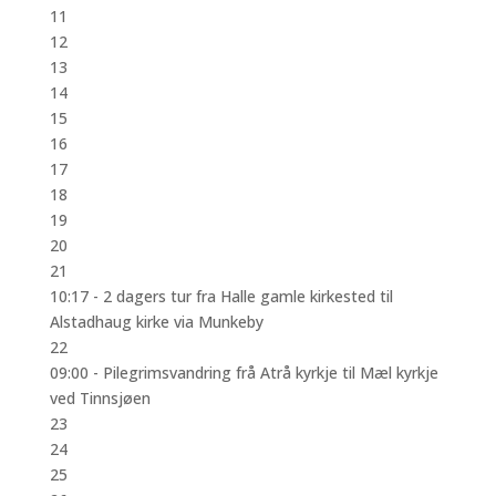
11
12
13
14
15
16
17
18
19
20
21
10:17 -
2 dagers tur fra Halle gamle kirkested til
Alstadhaug kirke via Munkeby
22
09:00 -
Pilegrimsvandring frå Atrå kyrkje til Mæl kyrkje
ved Tinnsjøen
23
24
25