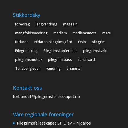
Stikkordsky
foredrag
langvandring
magasin
mangfoldsvandring
medlem
medlemsmøte
møte
Nidaros
Nidaros pilegrimsgård
Oslo
pilegrim
Pilegrim i dag
Pilegrimskonferanse
pilegrimskveld
pilegrimsmottak
pilegrimspass
st hallvard
Tunsbergleden
vandring
årsmøte
Kontakt oss
forbundet@pilegrimsfellesskapet.no
Våre regionale foreninger
Pilegrimsfellesskapet St. Olav – Nidaros