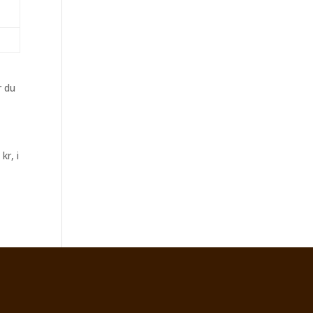
r du
kr, i