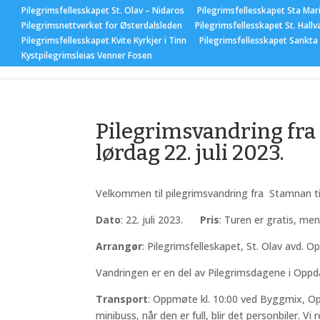
Pilegrimsfellesskapet St. Olav – Nidaros
Pilegrimsfellesskapet Sta Mar
Pilegrimsnettverket for Østerdalsleden
Pilegrimsfellesskapet St. Hallv
Pilegrimsfellesskapet Kvite Kyrkjer i Tinn
Pilegrimsfellesskapet Sankta
Hjem
Nyhet
Kystpilegrimsleias Venner Fosen
Pilegrimsvandring fra
lørdag 22. juli 2023.
Velkommen til pilegrimsvandring fra
Stamnan ti
Dato
: 22. juli 2023.
Pris
: Turen er gratis, me
Arrangør
: Pilegrimsfelleskapet, St. Olav avd. Op
Vandringen er en del av Pilegrimsdagene i Oppda
Transport
: Oppmøte kl. 10:00 ved Byggmix, Oppd
minibuss, når den er full, blir det personbiler. Vi