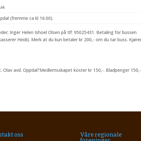
ua.
ppdal (fremme ca kl 16.00).
leder; Inger Helen Ishoel Olsen på tlf: 95025431. Betaling for bussen
asserer Heidi). Merk at du kun betaler kr 200,- om du tar buss. Kjøre
. Olav avd. Oppdal?Medlemsskapet koster kr 150,-. Bladpenger 150,- 
takt oss
Våre regionale
foreninger