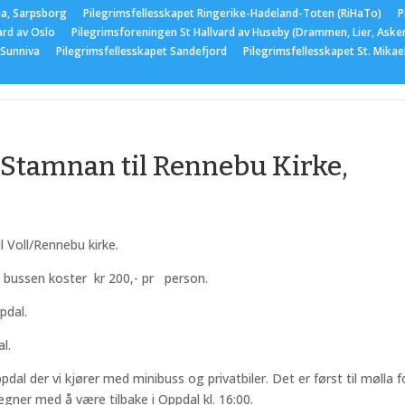
ia, Sarpsborg
Pilegrimsfellesskapet Ringerike-Hadeland-Toten (RiHaTo)
P
ard av Oslo
Pilegrimsforeningen St Hallvard av Huseby (Drammen, Lier, Aske
 Sunniva
Pilegrimsfellesskapet Sandefjord
Pilegrimsfellesskapet St. Mika
er
Medlemskap
Nyttige lenker
Bildegalleri
Arran
 Stamnan til Rennebu Kirke,
l Voll/Rennebu kirke.
n bussen koster
kr 200,- pr person.
pdal.
l.
al der vi kjører med minibuss og privatbiler. Det er først til mølla f
 regner med å være tilbake i Oppdal kl. 16:00.