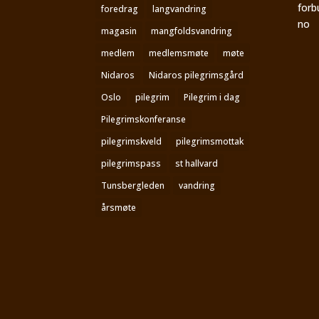
forb
foredrag
langvandring
no
magasin
mangfoldsvandring
medlem
medlemsmøte
møte
Nidaros
Nidaros pilegrimsgård
Oslo
pilegrim
Pilegrim i dag
Pilegrimskonferanse
pilegrimskveld
pilegrimsmottak
pilegrimspass
st hallvard
Tunsbergleden
vandring
årsmøte