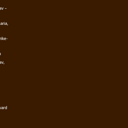
av –
aria,
rike-
u
av,
vard