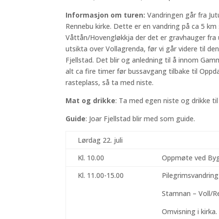
Informasjon om turen:
Vandringen går fra Ju
Rennebu kirke. Dette er en vandring på ca 5 km s
Våttån/Hovengløkkja der det er gravhauger fra 
utsikta over Vollagrenda, før vi går videre til de
Fjellstad. Det blir og anledning til å innom Ga
alt ca fire timer før bussavgang tilbake til Oppd
rasteplass, så ta med niste.
Mat og drikke
: Ta med egen niste og drikke til
Guide
: Joar Fjellstad blir med som guide.
Lørdag 22. juli
Kl. 10.00
Oppmøte ved Byggm
Kl. 11.00-15.00
Pilegrimsvandring
Stamnan – Voll/Re
Omvisning i kirka.