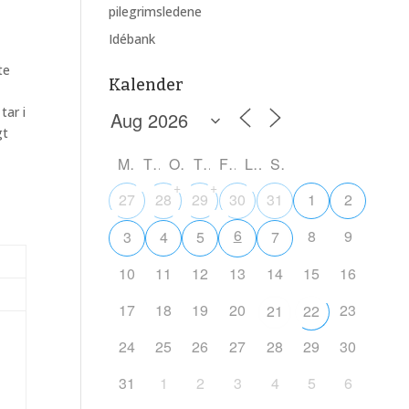
pilegrimsledene
Idébank
te
Kalender
tar i
gt
M
T
O
T
F
L
S
+
+
27
28
29
30
31
1
2
6
8
9
3
4
5
7
10
11
12
13
14
15
16
17
18
19
20
23
21
22
24
25
26
27
28
29
30
31
1
2
3
4
5
6