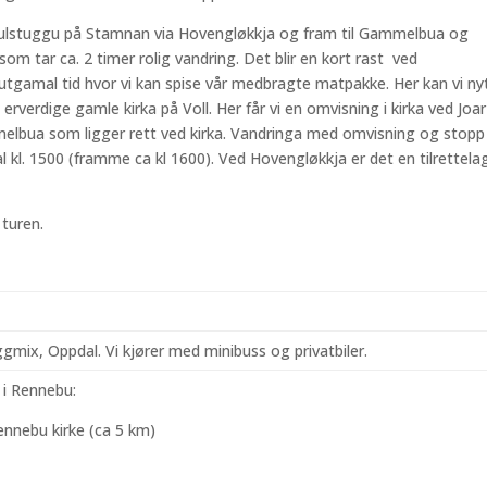
tulstuggu på Stamnan via Hovengløkkja og fram til Gammelbua og
om tar ca. 2 timer rolig vandring. Det blir en kort rast ved
utgamal tid hvor vi kan spise vår medbragte matpakke. Her kan vi ny
n erverdige gamle kirka på Voll. Her får vi en omvisning i kirka ved Joar
mmelbua som ligger rett ved kirka. Vandringa med omvisning og stopp 
al kl. 1500 (framme ca kl 1600). Ved Hovengløkkja er det en tilrettela
 turen.
ix, Oppdal. Vi kjører med minibuss og privatbiler.
 i Rennebu:
nnebu kirke (ca 5 km)