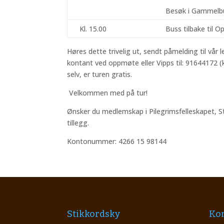
Besøk i Gammelb
Kl. 15.00
Buss tilbake til O
Høres dette trivelig ut, sendt påmelding til vår 
kontant ved oppmøte eller Vipps til: 91644172 (k
selv, er turen gratis.
Velkommen med på tur!
Ønsker du medlemskap i Pilegrimsfelleskapet, St
tillegg.
Kontonummer: 4266 15 98144
Stikkordsky
Kon