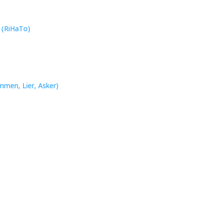
n (RiHaTo)
mmen, Lier, Asker)