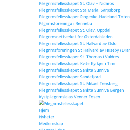
Pilegrimsfellesskapet St. Olav – Nidaros
Pilegrimsfellesskapet Sta Maria, Sarpsborg
Pilegrimsfellesskapet Ringerike-Hadeland-Tote
Pilgrimsforeninga i Rennebu
Pilegrimsfellesskapet St. Olav, Oppdal
Pilegrimsnettverket for Østerdalsleden
Pilegrimsfellesskapet St. Hallvard av Oslo
Pilegrimsforeningen St Hallvard av Huseby (Dra
Pilegrimsfellesskapet St. Thomas i Valdres
Pilegrimsfellesskapet Kvite Kyrkjer i Tinn
Pilegrimsfellesskapet Sankta Sunniva
Pilegrimsfellesskapet Sandefjord
Pilegrimsfellesskapet St. Mikael Tønsberg
Pilegrimsfellesskapet Sankta Sunniva Bergen
Kystpilegrimsleias Venner Fosen
Hjem
Nyheter
Medlemskap