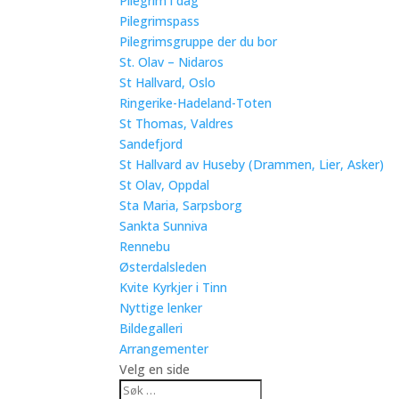
Pilegrim i dag
Pilegrimspass
Pilegrimsgruppe der du bor
St. Olav – Nidaros
St Hallvard, Oslo
Ringerike-Hadeland-Toten
St Thomas, Valdres
Sandefjord
St Hallvard av Huseby (Drammen, Lier, Asker)
St Olav, Oppdal
Sta Maria, Sarpsborg
Sankta Sunniva
Rennebu
Østerdalsleden
Kvite Kyrkjer i Tinn
Nyttige lenker
Bildegalleri
Arrangementer
Velg en side