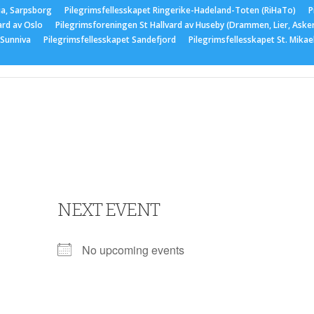
ia, Sarpsborg
Pilegrimsfellesskapet Ringerike-Hadeland-Toten (RiHaTo)
P
ard av Oslo
Pilegrimsforeningen St Hallvard av Huseby (Drammen, Lier, Aske
 Sunniva
Pilegrimsfellesskapet Sandefjord
Pilegrimsfellesskapet St. Mika
er
Medlemskap
Nyttige lenker
Bildegalleri
Arran
NEXT EVENT
No upcoming events