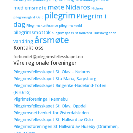
møte
Nidaros
medlemsmøte
Nidaros
pilegrim
Pilegrim i
pilegrimsgård
Oslo
dag
Pilegrimskonferanse
pilegrimskveld
pilegrimsmottak
pilegrimspass
st hallvard
Tunsbergleden
årsmøte
vandring
Kontakt oss
forbundet@pilegrimsfellesskapet.no
Våre regionale foreninger
Pilegrimsfellesskapet St. Olav – Nidaros
Pilegrimsfellesskapet Sta Maria, Sarpsborg
Pilegrimsfellesskapet Ringerike-Hadeland-Toten
(RiHaTo)
Pilgrimsforeninga i Rennebu
Pilegrimsfellesskapet St. Olav, Oppdal
Pilegrimsnettverket for Østerdalsleden
Pilegrimsfellesskapet St. Hallvard av Oslo
Pilegrimsforeningen St Hallvard av Huseby (Drammen,