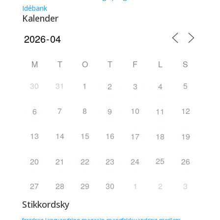
Idébank
Kalender
M
T
O
T
F
L
S
30
31
1
5
2
3
4
7
8
10
12
6
9
11
13
14
15
16
17
18
19
25
20
21
22
23
24
26
27
28
29
30
1
2
3
Stikkordsky
foredrag
langvandring
magasin
mangfoldsvandring
medlem