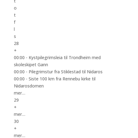
t
o
t
f
l
s
28
+
00:00 -
Kystpilegrimsleia til Trondheim med
skoleskipet Gann
00:00 -
Pilegrimstur fra Stiklestad til Nidaros
00:00 -
Siste 100 km fra Rennebu kirke til
Nidarosdomen
mer…
29
+
mer…
30
+
mer…