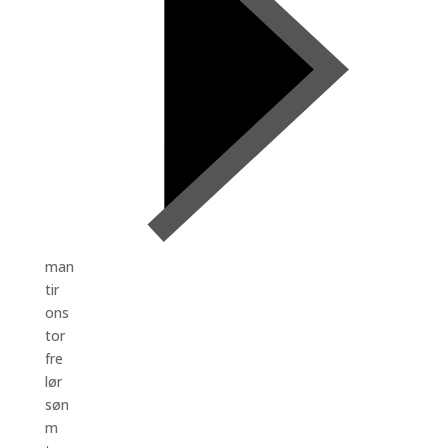
man
tir
ons
tor
fre
lør
søn
m