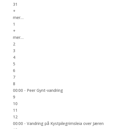
31
+
mer…
1
+
mer…
2
3
4
5
6
7
8
00:00 -
Peer Gynt-vandring
9
10
11
12
00:00 -
Vandring på Kystpilegrimsleia over Jæren