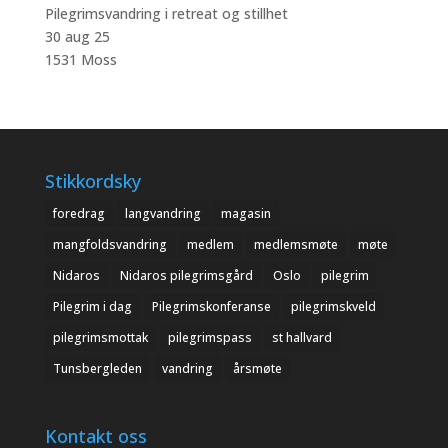
Pilegrimsvandring i retreat og stillhet
30 aug 25
1531 Moss
Stikkordsky
foredrag
langvandring
magasin
mangfoldsvandring
medlem
medlemsmøte
møte
Nidaros
Nidaros pilegrimsgård
Oslo
pilegrim
Pilegrim i dag
Pilegrimskonferanse
pilegrimskveld
pilegrimsmottak
pilegrimspass
st hallvard
Tunsbergleden
vandring
årsmøte
Kontakt oss