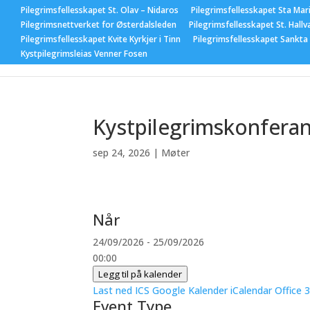
Pilegrimsfellesskapet St. Olav – Nidaros
Pilegrimsfellesskapet Sta Mar
Pilegrimsnettverket for Østerdalsleden
Pilegrimsfellesskapet St. Hallv
Pilegrimsfellesskapet Kvite Kyrkjer i Tinn
Pilegrimsfellesskapet Sankta
Hjem
Nyhet
Kystpilegrimsleias Venner Fosen
Kystpilegrimskonfera
sep 24, 2026
|
Møter
Når
24/09/2026 - 25/09/2026
00:00
Legg til på kalender
Last ned ICS
Google Kalender
iCalendar
Office 
Event Type