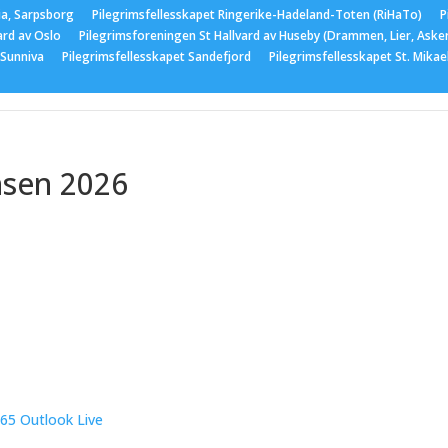
ia, Sarpsborg
Pilegrimsfellesskapet Ringerike-Hadeland-Toten (RiHaTo)
P
ard av Oslo
Pilegrimsforeningen St Hallvard av Huseby (Drammen, Lier, Aske
 Sunniva
Pilegrimsfellesskapet Sandefjord
Pilegrimsfellesskapet St. Mika
er
Medlemskap
Nyttige lenker
Bildegalleri
Arran
nsen 2026
365
Outlook Live