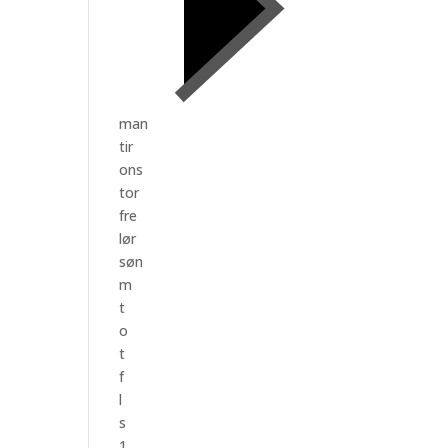
man
tir
ons
tor
fre
lør
søn
m
t
o
t
f
l
s
1