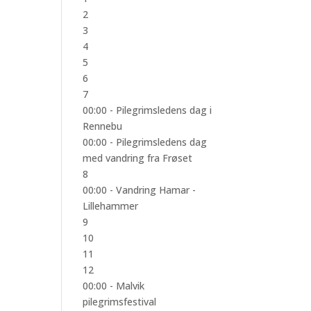
2
3
4
5
6
7
00:00 -
Pilegrimsledens dag i
Rennebu
00:00 -
Pilegrimsledens dag
med vandring fra Frøset
8
00:00 -
Vandring Hamar -
Lillehammer
9
10
11
12
00:00 -
Malvik
pilegrimsfestival