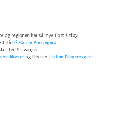
rte og regionen har så mye flott å tilby!
ted Hå
Hå Gamle Prestegard
kkelsted Stavanger.
tein kloster
og Utstein
Utstein Pilegrimsgard
.