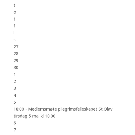
t
o
t
f
l
s
27
28
29
30
1
2
3
4
5
18:00 -
Medlemsmøte pilegrimsfelleskapet St.Olav
tirsdag 5 mai kl 18.00
6
7