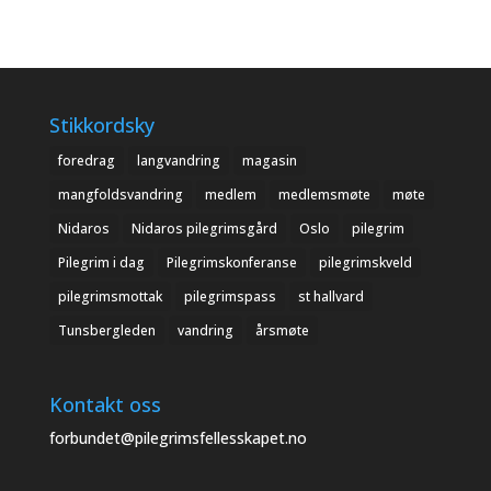
Stikkordsky
foredrag
langvandring
magasin
mangfoldsvandring
medlem
medlemsmøte
møte
Nidaros
Nidaros pilegrimsgård
Oslo
pilegrim
Pilegrim i dag
Pilegrimskonferanse
pilegrimskveld
pilegrimsmottak
pilegrimspass
st hallvard
Tunsbergleden
vandring
årsmøte
Kontakt oss
forbundet@pilegrimsfellesskapet.no