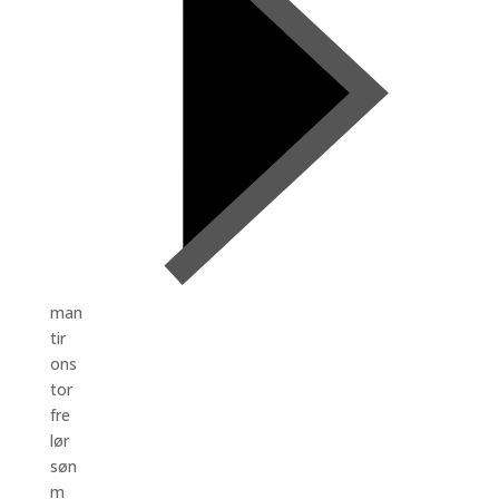
man
tir
ons
tor
fre
lør
søn
m