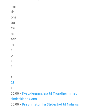
man
tir
ons
tor
fre
lør
søn
m
t
o
t
f
l
s
28
+
00:00 -
Kystpilegrimsleia til Trondheim med
skoleskipet Gann
00:00 -
Pilegrimstur fra Stiklestad til Nidaros