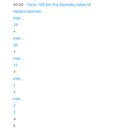
00:00 -
Siste 100 km fra Rennebu kirke til
Nidarosdomen
mer…
29
+
mer…
30
+
mer…
31
+
mer…
1
+
mer…
2
3
4
5