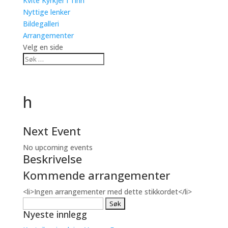
Kvite Kyrkjer i Tinn
Nyttige lenker
Bildegalleri
Arrangementer
Velg en side
h
Next Event
No upcoming events
Beskrivelse
Kommende arrangementer
<li>Ingen arrangementer med dette stikkordet</li>
Søk
Nyeste innlegg
etter: