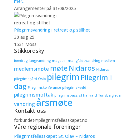
mer…
Arrangementer på 31/08/2025
Pilegrimsvandring i retreat og stillhet
30 aug 25
1531 Moss
Stikkordsky
foredrag
langvandring
magasin
mangfoldsvandring
medlem
møte
Nidaros
medlemsmøte
Nidaros
pilegrim
Pilegrim i
pilegrimsgård
Oslo
dag
Pilegrimskonferanse
pilegrimskveld
pilegrimsmottak
pilegrimspass
st hallvard
Tunsbergleden
årsmøte
vandring
Kontakt oss
forbundet@pilegrimsfellesskapet.no
Våre regionale foreninger
Pilegrimsfellesskapet St. Olav – Nidaros