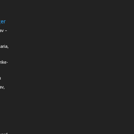
ger
av –
aria,
rike-
u
av,