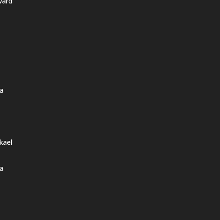
vard
a
kael
a