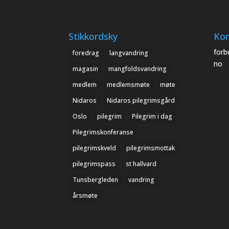
Stikkordsky
Kon
forb
foredrag
langvandring
no
magasin
mangfoldsvandring
medlem
medlemsmøte
møte
Nidaros
Nidaros pilegrimsgård
Oslo
pilegrim
Pilegrim i dag
Pilegrimskonferanse
pilegrimskveld
pilegrimsmottak
pilegrimspass
st hallvard
Tunsbergleden
vandring
årsmøte