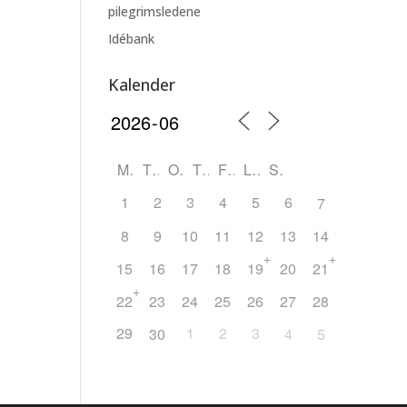
pilegrimsledene
Idébank
Kalender
M
T
O
T
F
L
S
1
2
3
4
5
6
7
8
9
10
11
12
13
14
+
+
15
16
17
18
19
20
21
+
22
23
24
25
26
27
28
29
1
2
3
30
4
5