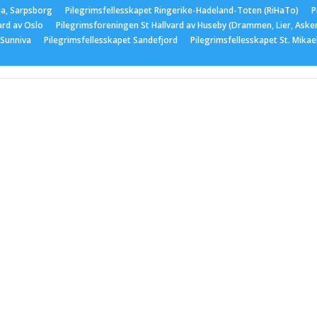
ia, Sarpsborg
Pilegrimsfellesskapet Ringerike-Hadeland-Toten (RiHaTo)
P
ard av Oslo
Pilegrimsforeningen St Hallvard av Huseby (Drammen, Lier, Aske
 Sunniva
Pilegrimsfellesskapet Sandefjord
Pilegrimsfellesskapet St. Mika
er
Medlemskap
Nyttige lenker
Bildegalleri
Arran