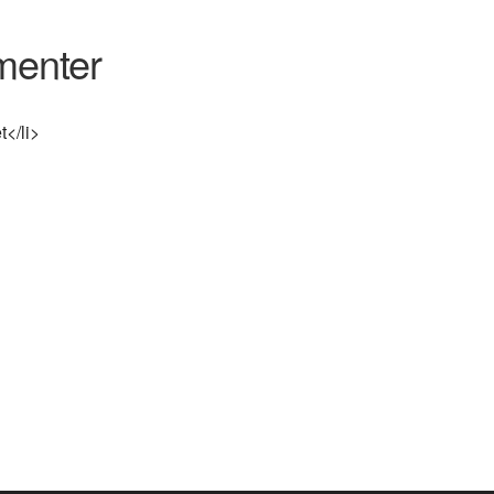
menter
t</li>