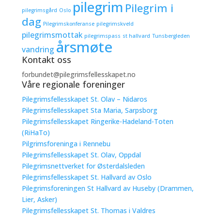
pilegrim
Pilegrim i
pilegrimsgård
Oslo
dag
Pilegrimskonferanse
pilegrimskveld
pilegrimsmottak
pilegrimspass
st hallvard
Tunsbergleden
årsmøte
vandring
Kontakt oss
forbundet@pilegrimsfellesskapet.no
Våre regionale foreninger
Pilegrimsfellesskapet St. Olav – Nidaros
Pilegrimsfellesskapet Sta Maria, Sarpsborg
Pilegrimsfellesskapet Ringerike-Hadeland-Toten
(RiHaTo)
Pilgrimsforeninga i Rennebu
Pilegrimsfellesskapet St. Olav, Oppdal
Pilegrimsnettverket for Østerdalsleden
Pilegrimsfellesskapet St. Hallvard av Oslo
Pilegrimsforeningen St Hallvard av Huseby (Drammen,
Lier, Asker)
Pilegrimsfellesskapet St. Thomas i Valdres