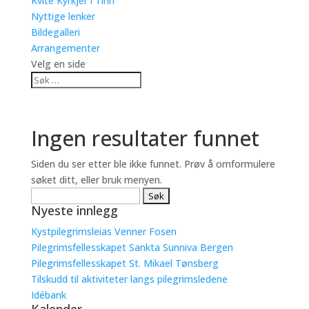
Kvite Kyrkjer i Tinn
Nyttige lenker
Bildegalleri
Arrangementer
Velg en side
Ingen resultater funnet
Siden du ser etter ble ikke funnet. Prøv å omformulere
søket ditt, eller bruk menyen.
Søk
Nyeste innlegg
etter:
Kystpilegrimsleias Venner Fosen
Pilegrimsfellesskapet Sankta Sunniva Bergen
Pilegrimsfellesskapet St. Mikael Tønsberg
Tilskudd til aktiviteter langs pilegrimsledene
Idébank