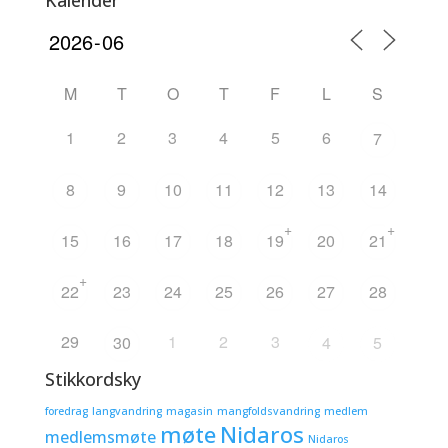
Kalender
M
T
O
T
F
L
S
1
2
3
4
5
6
7
8
9
10
11
12
13
14
+
+
15
16
17
18
19
20
21
+
22
23
24
25
26
27
28
29
1
2
3
30
4
5
Stikkordsky
foredrag
langvandring
magasin
mangfoldsvandring
medlem
møte
Nidaros
medlemsmøte
Nidaros