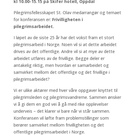
kl 10.00-15.15 på Skifer hotell, Oppdal
Pilegrimsfellesskapet St. Olav medarrangør og temaet
for konferansen er:
Frivilligheten i
pilegrimsarbeidet.
I løpet av de siste 25 år har det vokst fram et stort
pilegrimsarbeid i Norge. Noen vil si at dette arbeidet
drives av det offentlige. Andre vil si at mye av dette
arbeidet utføres av de frivillige. Begge deler er
antakelig riktig, men hvordan er samarbeidet og
samvirket mellom det offentlige og det frivillige i
pilegrimsarbeidet?
Vi er ulike aktører med hver våre oppgaver knyttet til
pilegrimsleden og pilegrimsvandrerne. Sammen ønsker
vi å gi dem en god vei å gå med rike opplevelser
underveis – det klarer vi bare når vi står sammen.
Konferansen vil løfte fram problemstillinger som
berører samvirket mellom frivilligheten og det
offentlige pilegrimsarbeidet i Norge.