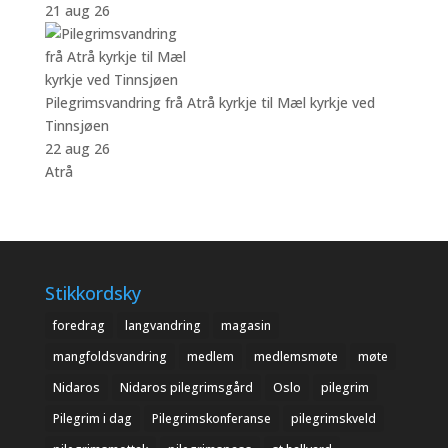
21 aug 26
Pilegrimsvandring frå Atrå kyrkje til Mæl kyrkje ved
Tinnsjøen
22 aug 26
Atrå
Stikkordsky
foredrag
langvandring
magasin
mangfoldsvandring
medlem
medlemsmøte
møte
Nidaros
Nidaros pilegrimsgård
Oslo
pilegrim
Pilegrim i dag
Pilegrimskonferanse
pilegrimskveld