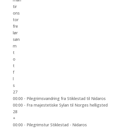
tir
ons
tor
fre
lør
søn
m
t
o
t
f
l
s
27
00:00 -
Pilegrimsvandring fra Stiklestad til Nidaros
00:00 -
Fra majestetiske Sylan til Norges helligsted
28
+
00:00 -
Pilegrimstur Stiklestad - Nidaros