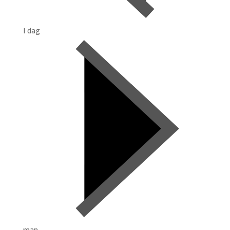
I dag
man