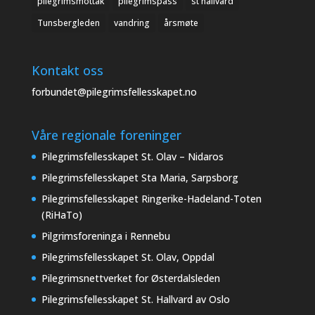
pilegrimsmottak
pilegrimspass
st hallvard
Tunsbergleden
vandring
årsmøte
Kontakt oss
forbundet@pilegrimsfellesskapet.no
Våre regionale foreninger
Pilegrimsfellesskapet St. Olav – Nidaros
Pilegrimsfellesskapet Sta Maria, Sarpsborg
Pilegrimsfellesskapet Ringerike-Hadeland-Toten
(RiHaTo)
Pilgrimsforeninga i Rennebu
Pilegrimsfellesskapet St. Olav, Oppdal
Pilegrimsnettverket for Østerdalsleden
Pilegrimsfellesskapet St. Hallvard av Oslo