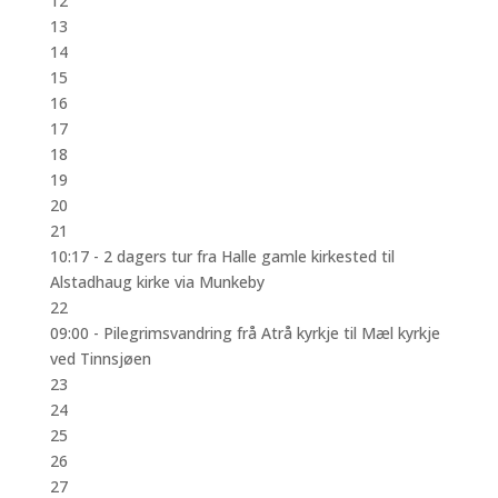
12
13
14
15
16
17
18
19
20
21
10:17 -
2 dagers tur fra Halle gamle kirkested til
Alstadhaug kirke via Munkeby
22
09:00 -
Pilegrimsvandring frå Atrå kyrkje til Mæl kyrkje
ved Tinnsjøen
23
24
25
26
27