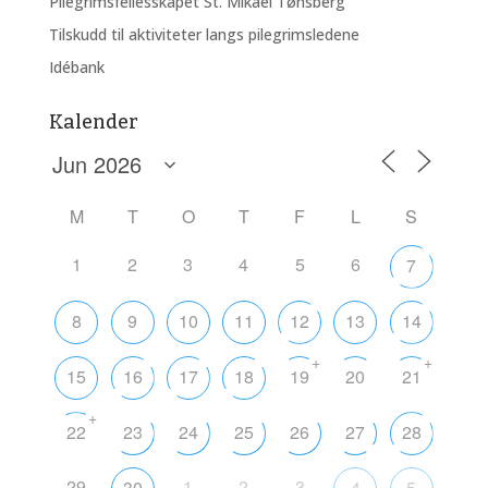
Pilegrimsfellesskapet St. Mikael Tønsberg
Tilskudd til aktiviteter langs pilegrimsledene
Idébank
Kalender
M
T
O
T
F
L
S
1
2
3
4
5
6
7
8
9
10
11
12
13
14
+
+
15
16
17
18
19
20
21
+
22
23
24
25
26
27
28
29
1
2
3
30
4
5