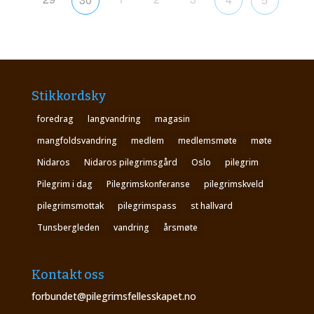
Stikkordsky
foredrag
langvandring
magasin
mangfoldsvandring
medlem
medlemsmøte
møte
Nidaros
Nidaros pilegrimsgård
Oslo
pilegrim
Pilegrim i dag
Pilegrimskonferanse
pilegrimskveld
pilegrimsmottak
pilegrimspass
st hallvard
Tunsbergleden
vandring
årsmøte
Kontakt oss
forbundet@pilegrimsfellesskapet.no