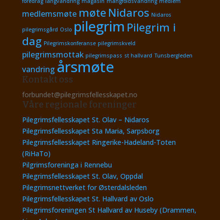
foredrag
langvandring
magasin
mangfoldsvandring
medlem
møte
Nidaros
medlemsmøte
Nidaros
pilegrim
Pilegrim i
pilegrimsgård
Oslo
dag
Pilegrimskonferanse
pilegrimskveld
pilegrimsmottak
pilegrimspass
st hallvard
Tunsbergleden
årsmøte
vandring
Kontakt oss
forbundet@pilegrimsfellesskapet.no
Våre regionale foreninger
Pilegrimsfellesskapet St. Olav – Nidaros
Pilegrimsfellesskapet Sta Maria, Sarpsborg
Pilegrimsfellesskapet Ringerike-Hadeland-Toten
(RiHaTo)
Pilgrimsforeninga i Rennebu
Pilegrimsfellesskapet St. Olav, Oppdal
Pilegrimsnettverket for Østerdalsleden
Pilegrimsfellesskapet St. Hallvard av Oslo
Pilegrimsforeningen St Hallvard av Huseby (Drammen,