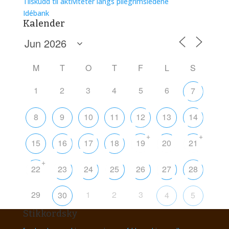
Tilskudd til aktiviteter langs pilegrimsledene
Idébank
Kalender
M
T
O
T
F
L
S
1
2
3
4
5
6
7
8
9
10
11
12
13
14
+
+
15
16
17
18
19
20
21
+
22
23
24
25
26
27
28
29
1
2
3
30
4
5
Stikkordsky