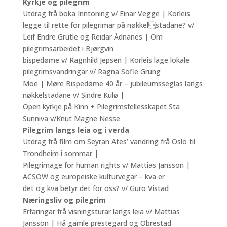
Kyrkje og pilegrim
Utdrag frå boka Inntoning v/ Einar Vegge | Korleis
legge til rette for pilegrimar på nøkkelstadane? v/
Leif Endre Grutle og Reidar Ådnanes | Om
pilegrimsarbeidet i Bjørgvin
bispedøme v/ Ragnhild Jepsen | Korleis lage lokale
pilegrimsvandringar v/ Ragna Sofie Grung
Moe | Møre Bispedøme 40 år – jubileumsseglas langs
nøkkelstadane v/ Sindre Kulø |
Open kyrkje på Kinn + Pilegrimsfellesskapet Sta
Sunniva v/Knut Magne Nesse
Pilegrim langs leia og i verda
Utdrag frå film om Seyran Ates’ vandring frå Oslo til
Trondheim i sommar |
Pilegrimage for human rights v/ Mattias Jansson |
ACSOW og europeiske kulturvegar – kva er
det og kva betyr det for oss? v/ Guro Vistad
Næringsliv og pilegrim
Erfaringar frå visningsturar langs leia v/ Mattias
Jansson | Hå gamle prestegard og Obrestad