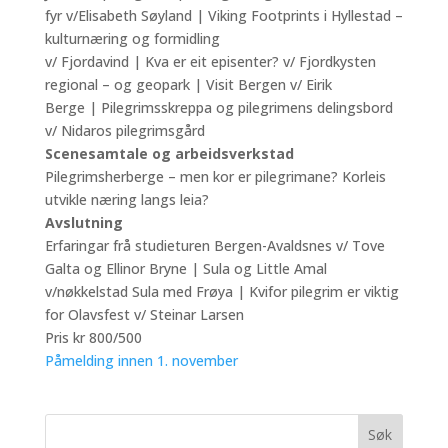
fyr v/Elisabeth Søyland | Viking Footprints i Hyllestad –
kulturnæring og formidling
v/ Fjordavind | Kva er eit episenter? v/ Fjordkysten
regional – og geopark | Visit Bergen v/ Eirik
Berge | Pilegrimsskreppa og pilegrimens delingsbord
v/ Nidaros pilegrimsgård
Scenesamtale og arbeidsverkstad
Pilegrimsherberge – men kor er pilegrimane? Korleis
utvikle næring langs leia?
Avslutning
Erfaringar frå studieturen Bergen-Avaldsnes v/ Tove
Galta og Ellinor Bryne | Sula og Little Amal
v/nøkkelstad Sula med Frøya | Kvifor pilegrim er viktig
for Olavsfest v/ Steinar Larsen
Pris kr 800/500
Påmelding innen 1. november