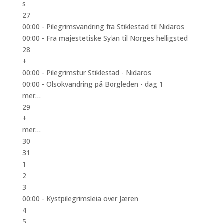
s
27
00:00 -
Pilegrimsvandring fra Stiklestad til Nidaros
00:00 -
Fra majestetiske Sylan til Norges helligsted
28
+
00:00 -
Pilegrimstur Stiklestad - Nidaros
00:00 -
Olsokvandring på Borgleden - dag 1
mer…
29
+
mer…
30
31
1
2
3
00:00 -
Kystpilegrimsleia over Jæren
4
5