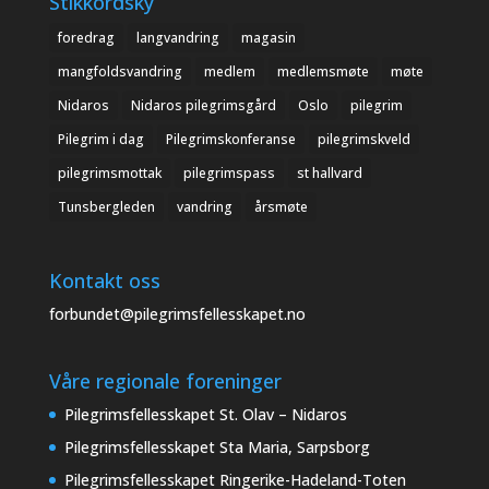
Stikkordsky
foredrag
langvandring
magasin
mangfoldsvandring
medlem
medlemsmøte
møte
Nidaros
Nidaros pilegrimsgård
Oslo
pilegrim
Pilegrim i dag
Pilegrimskonferanse
pilegrimskveld
pilegrimsmottak
pilegrimspass
st hallvard
Tunsbergleden
vandring
årsmøte
Kontakt oss
forbundet@pilegrimsfellesskapet.no
Våre regionale foreninger
Pilegrimsfellesskapet St. Olav – Nidaros
Pilegrimsfellesskapet Sta Maria, Sarpsborg
Pilegrimsfellesskapet Ringerike-Hadeland-Toten