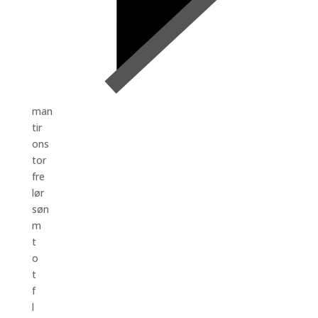
man
tir
ons
tor
fre
lør
søn
m
t
o
t
f
l