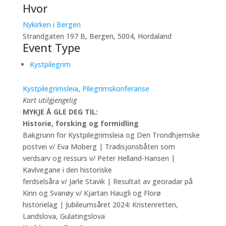
Hvor
Nykirken i Bergen
Strandgaten 197 B, Bergen, 5004, Hordaland
Event Type
Kystpilegrim
Kystpilegrimsleia
,
Pilegrimskonferanse
Kart utilgjengelig
MYKJE Å GLE DEG TIL:
Historie, forsking og formidling
Bakgrunn for Kystpilegrimsleia og Den Trondhjemske
postvei v/ Eva Moberg | Tradisjonsbåten som
verdsarv og ressurs v/ Peter Helland-Hansen |
Kavlvegane i den historiske
ferdselsåra v/ Jarle Stavik | Resultat av georadar på
Kinn og Svanøy v/ Kjartan Haugli og Florø
historielag | Jubileumsåret 2024: Kristenretten,
Landslova, Gulatingslova