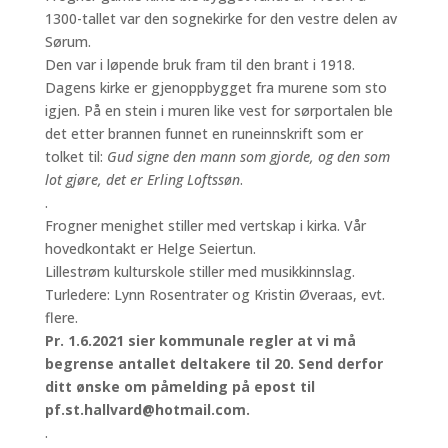
1300-tallet var den sognekirke for den vestre delen av
Sørum.
Den var i løpende bruk fram til den brant i 1918.
Dagens kirke er gjenoppbygget fra murene som sto
igjen. På en stein i muren like vest for sørportalen ble
det etter brannen funnet en runeinnskrift som er
tolket til:
Gud signe den mann som gjorde, og den som
lot gjøre, det er Erling Loftssøn
.
.
Frogner menighet stiller med vertskap i kirka. Vår
hovedkontakt er Helge Seiertun.
Lillestrøm kulturskole stiller med musikkinnslag.
Turledere: Lynn Rosentrater og Kristin Øveraas, evt.
flere.
Pr. 1.6.2021 sier kommunale regler at vi må
begrense antallet deltakere til 20. Send derfor
ditt ønske om påmelding på epost til
pf.st.hallvard@hotmail.com.
.