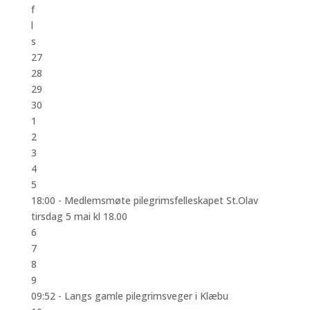
f
l
s
27
28
29
30
1
2
3
4
5
18:00 -
Medlemsmøte pilegrimsfelleskapet St.Olav
tirsdag 5 mai kl 18.00
6
7
8
9
09:52 -
Langs gamle pilegrimsveger i Klæbu