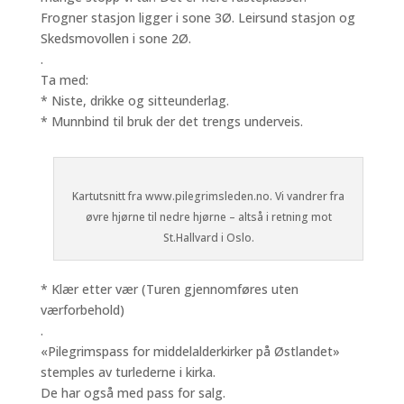
Frogner stasjon ligger i sone 3Ø. Leirsund stasjon og
Skedsmovollen i sone 2Ø.
.
Ta med:
* Niste, drikke og sitteunderlag.
* Munnbind til bruk der det trengs underveis.
Kartutsnitt fra www.pilegrimsleden.no. Vi vandrer fra
øvre hjørne til nedre hjørne – altså i retning mot
St.Hallvard i Oslo.
* Klær etter vær (Turen gjennomføres uten
værforbehold)
.
«Pilegrimspass for middelalderkirker på Østlandet»
stemples av turlederne i kirka.
De har også med pass for salg.