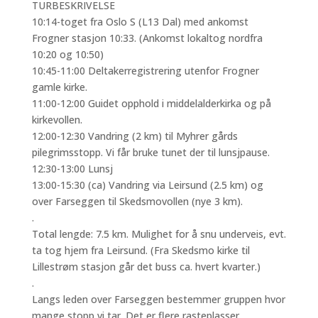
TURBESKRIVELSE
10:14-toget fra Oslo S (L13 Dal) med ankomst
Frogner stasjon 10:33. (Ankomst lokaltog nordfra
10:20 og 10:50)
10:45-11:00 Deltakerregistrering utenfor Frogner
gamle kirke.
11:00-12:00 Guidet opphold i middelalderkirka og på
kirkevollen.
12:00-12:30 Vandring (2 km) til Myhrer gårds
pilegrimsstopp. Vi får bruke tunet der til lunsjpause.
12:30-13:00 Lunsj
13:00-15:30 (ca) Vandring via Leirsund (2.5 km) og
over Farseggen til Skedsmovollen (nye 3 km).
.
Total lengde: 7.5 km. Mulighet for å snu underveis, evt.
ta tog hjem fra Leirsund. (Fra Skedsmo kirke til
Lillestrøm stasjon går det buss ca. hvert kvarter.)
.
Langs leden over Farseggen bestemmer gruppen hvor
mange stopp vi tar. Det er flere rasteplasser.