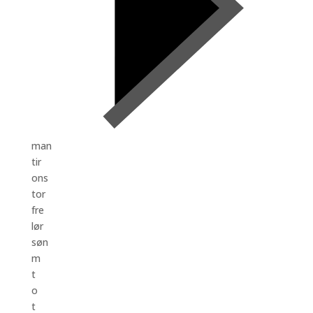
man
tir
ons
tor
fre
lør
søn
m
t
o
t