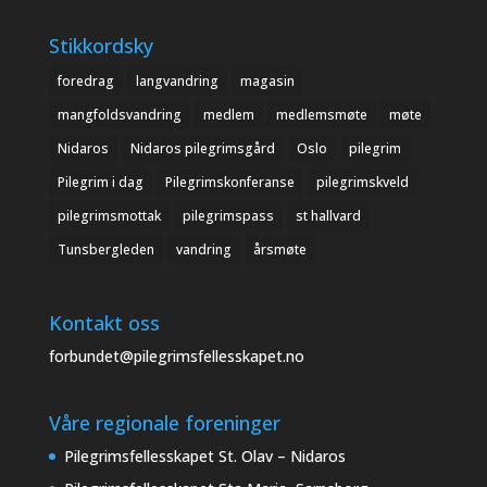
Stikkordsky
foredrag
langvandring
magasin
mangfoldsvandring
medlem
medlemsmøte
møte
Nidaros
Nidaros pilegrimsgård
Oslo
pilegrim
Pilegrim i dag
Pilegrimskonferanse
pilegrimskveld
pilegrimsmottak
pilegrimspass
st hallvard
Tunsbergleden
vandring
årsmøte
Kontakt oss
forbundet@pilegrimsfellesskapet.no
Våre regionale foreninger
Pilegrimsfellesskapet St. Olav – Nidaros