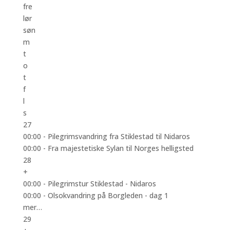
fre
lør
søn
m
t
o
t
f
l
s
27
00:00 -
Pilegrimsvandring fra Stiklestad til Nidaros
00:00 -
Fra majestetiske Sylan til Norges helligsted
28
+
00:00 -
Pilegrimstur Stiklestad - Nidaros
00:00 -
Olsokvandring på Borgleden - dag 1
mer…
29