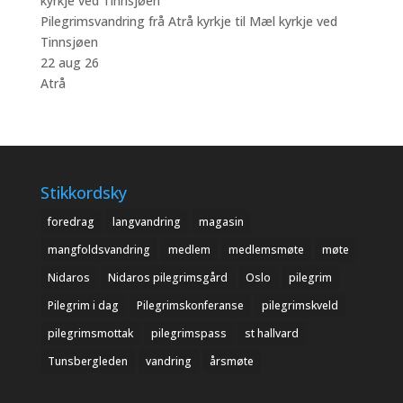
Pilegrimsvandring frå Atrå kyrkje til Mæl kyrkje ved
Tinnsjøen
22 aug 26
Atrå
Stikkordsky
foredrag
langvandring
magasin
mangfoldsvandring
medlem
medlemsmøte
møte
Nidaros
Nidaros pilegrimsgård
Oslo
pilegrim
Pilegrim i dag
Pilegrimskonferanse
pilegrimskveld
pilegrimsmottak
pilegrimspass
st hallvard
Tunsbergleden
vandring
årsmøte