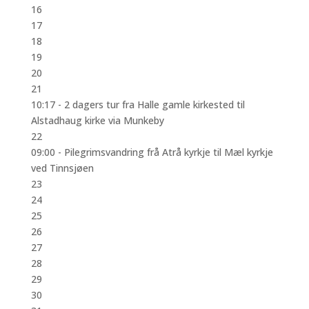
16
17
18
19
20
21
10:17 -
2 dagers tur fra Halle gamle kirkested til
Alstadhaug kirke via Munkeby
22
09:00 -
Pilegrimsvandring frå Atrå kyrkje til Mæl kyrkje
ved Tinnsjøen
23
24
25
26
27
28
29
30