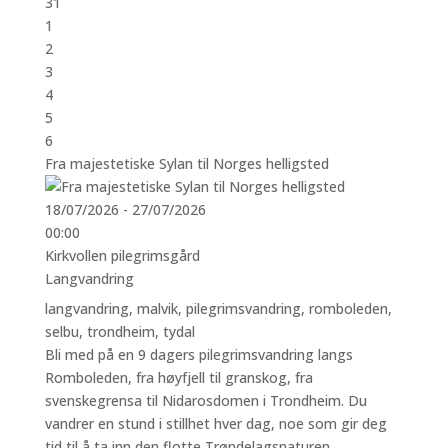
31
1
2
3
4
5
6
Fra majestetiske Sylan til Norges helligsted
18/07/2026 - 27/07/2026
00:00
Kirkvollen pilegrimsgård
Langvandring
langvandring
,
malvik
,
pilegrimsvandring
,
romboleden
,
selbu
,
trondheim
,
tydal
Bli med på en 9 dagers pilegrimsvandring langs
Romboleden, fra høyfjell til granskog, fra
svenskegrensa til Nidarosdomen i Trondheim. Du
vandrer en stund i stillhet hver dag, noe som gir deg
tid til å ta inn den flotte Trøndelagsnaturen.