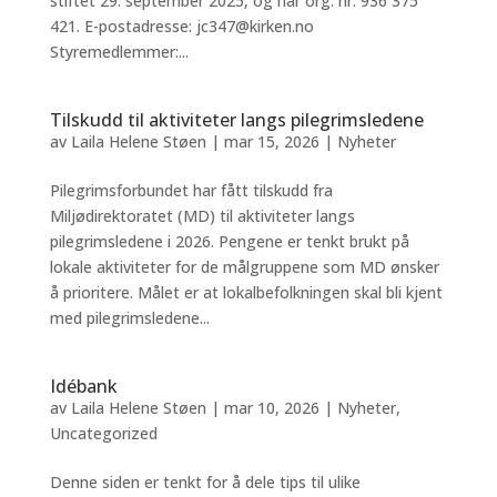
stiftet 29. september 2025, og har org. nr. 936 375
421. E-postadresse: jc347@kirken.no
Styremedlemmer:...
Tilskudd til aktiviteter langs pilegrimsledene
av
Laila Helene Støen
|
mar 15, 2026
|
Nyheter
Pilegrimsforbundet har fått tilskudd fra
Miljødirektoratet (MD) til aktiviteter langs
pilegrimsledene i 2026. Pengene er tenkt brukt på
lokale aktiviteter for de målgruppene som MD ønsker
å prioritere. Målet er at lokalbefolkningen skal bli kjent
med pilegrimsledene...
Idébank
av
Laila Helene Støen
|
mar 10, 2026
|
Nyheter
,
Uncategorized
Denne siden er tenkt for å dele tips til ulike