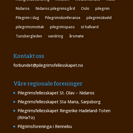
Nidaros
Nidaros pilegrimsgård
Oslo
pilegrim
Pilegrim i dag
Pilegrimskonferanse
pilegrimskveld
pilegrimsmottak
pilegrimspass
st hallvard
Tunsbergleden
vandring
årsmøte
Kontakt oss
forbundet@pilegrimsfellesskapet.no
Våre regionale foreninger
Pilegrimsfellesskapet St. Olav – Nidaros
Pilegrimsfellesskapet Sta Maria, Sarpsborg
Pilegrimsfellesskapet Ringerike-Hadeland-Toten
(RiHaTo)
Pilgrimsforeninga i Rennebu