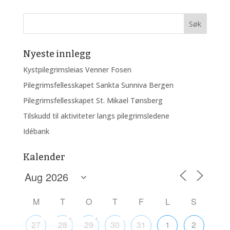
Nyeste innlegg
Kystpilegrimsleias Venner Fosen
Pilegrimsfellesskapet Sankta Sunniva Bergen
Pilegrimsfellesskapet St. Mikael Tønsberg
Tilskudd til aktiviteter langs pilegrimsledene
Idébank
Kalender
M
T
O
T
F
L
S
+
+
27
28
29
30
31
1
2