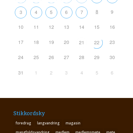
8
9
3
4
5
6
7
10
11
12
13
14
15
16
17
18
19
20
23
21
22
24
25
26
27
28
29
30
31
1
2
3
4
5
6
Stikkordsky
foredrag
langvandring
magasin
mangfoldsvandring
medlem
medlemsmøte
møte