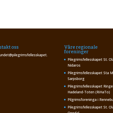
takt oss
Våre regionale
foreninger
undet@pilegrimsfellesskapet.
Pilegrimsfellesskapet St. Ol
Nidaros
Pilegrimsfellesskapet Sta M
Sarpsborg
Pilegrimsfellesskapet Ringe
Hadeland-Toten (RiHaTo)
Pilgrimsforeninga i Renneb
Pilegrimsfellesskapet St. Ol
Oppdal