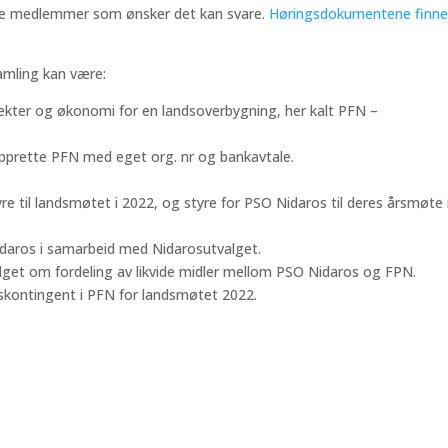
 alle medlemmer som ønsker det kan svare.
Høringsdokumentene finne
amling kan være:
dtekter og økonomi for en landsoverbygning, her kalt PFN –
opprette PFN med eget org. nr og bankavtale.
re til landsmøtet i 2022, og styre for PSO Nidaros til deres årsmøte 
idaros i samarbeid med Nidarosutvalget.
lget om fordeling av likvide midler mellom PSO Nidaros og FPN.
mskontingent i PFN for landsmøtet 2022.