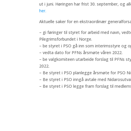
ut i juni. Høringen har frist 30. september, og
her.
Aktuelle saker for en ekstraordinær generalfors
– gi føringer til styret for arbeid med navn, ve
Pilegrimsforbundet i Norge.
– be styret i PSO gå inn som interimsstyre og 
– vedta dato for PFNs årsmøte våren 2022.
– be valgkomiteen utarbeide forslag til PFNs sty
2022.
– Be styret i PSO planlegge årsmøte for PSO N
– Be styret i PSO inngå avtale med Nidarosutva
– Be styret i PSO legge fram forslag til medle