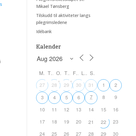
s
Mikael Tønsberg
Tilskudd til aktiviteter langs
pilegrimsledene
Idébank
Kalender
i
M
T
O
T
F
L
S
+
+
27
28
29
30
31
1
2
7
8
9
3
4
5
6
10
11
12
13
14
15
16
17
18
19
20
23
21
22
24
25
26
27
28
29
30