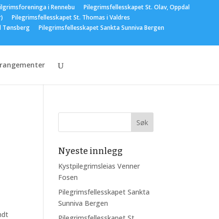
ilgrimsforeninga i Rennebu
Pilegrimsfellesskapet St. Olav, Oppdal
r)
Pilegrimsfellesskapet St. Thomas i Valdres
el Tønsberg
Pilegrimsfellesskapet Sankta Sunniva Bergen
rrangementer
Nyeste innlegg
Kystpilegrimsleias Venner
Fosen
Pilegrimsfellesskapet Sankta
Sunniva Bergen
ndt
Pilegrimsfellesskapet St.