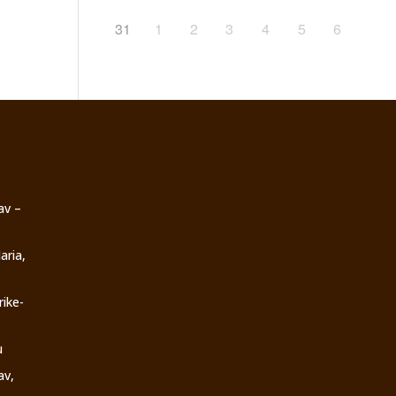
31
1
2
3
4
5
6
av –
aria,
rike-
u
av,