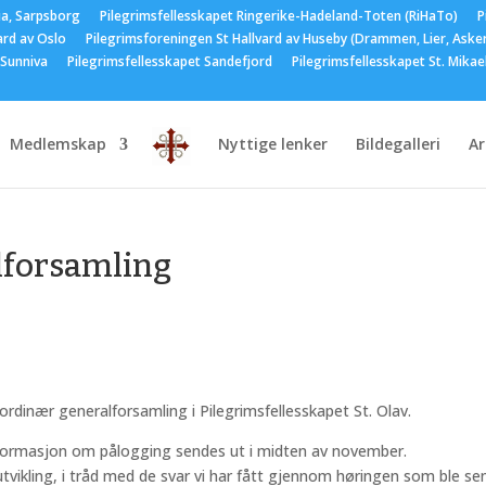
ia, Sarpsborg
Pilegrimsfellesskapet Ringerike-Hadeland-Toten (RiHaTo)
P
ard av Oslo
Pilegrimsforeningen St Hallvard av Huseby (Drammen, Lier, Aske
 Sunniva
Pilegrimsfellesskapet Sandefjord
Pilegrimsfellesskapet St. Mika
Medlemskap
Nyttige lenker
Bildegalleri
A
lforsamling
dinær generalforsamling i Pilegrimsfellesskapet St. Olav.
 informasjon om pålogging sendes ut i midten av november.
tvikling, i tråd med de svar vi har fått gjennom høringen som ble se