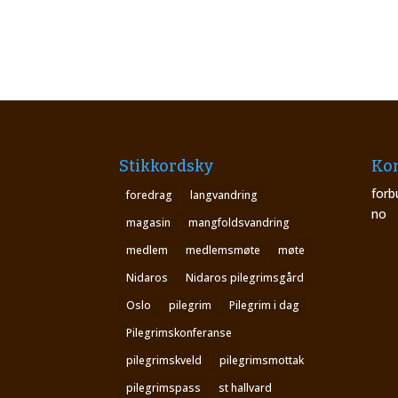
Stikkordsky
Kon
forb
foredrag
langvandring
no
magasin
mangfoldsvandring
medlem
medlemsmøte
møte
Nidaros
Nidaros pilegrimsgård
Oslo
pilegrim
Pilegrim i dag
Pilegrimskonferanse
pilegrimskveld
pilegrimsmottak
pilegrimspass
st hallvard