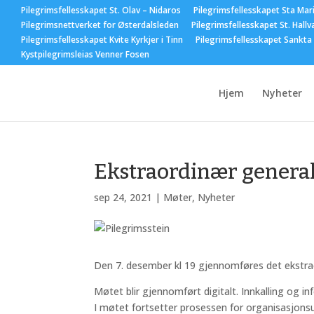
Pilegrimsfellesskapet St. Olav – Nidaros
Pilegrimsfellesskapet Sta Mar
Pilegrimsnettverket for Østerdalsleden
Pilegrimsfellesskapet St. Hallv
Pilegrimsfellesskapet Kvite Kyrkjer i Tinn
Pilegrimsfellesskapet Sankta
Kystpilegrimsleias Venner Fosen
Hjem
Nyheter
Ekstraordinær genera
sep 24, 2021
|
Møter
,
Nyheter
Den 7. desember kl 19 gjennomføres det ekstraor
Møtet blir gjennomført digitalt. Innkalling og
I møtet fortsetter prosessen for organisasjonsu