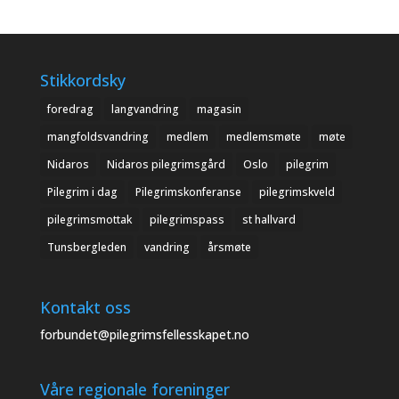
Stikkordsky
foredrag
langvandring
magasin
mangfoldsvandring
medlem
medlemsmøte
møte
Nidaros
Nidaros pilegrimsgård
Oslo
pilegrim
Pilegrim i dag
Pilegrimskonferanse
pilegrimskveld
pilegrimsmottak
pilegrimspass
st hallvard
Tunsbergleden
vandring
årsmøte
Kontakt oss
forbundet@pilegrimsfellesskapet.no
Våre regionale foreninger