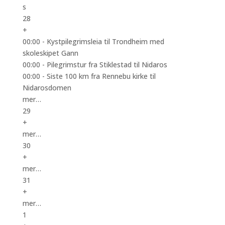
s
28
+
00:00 -
Kystpilegrimsleia til Trondheim med
skoleskipet Gann
00:00 -
Pilegrimstur fra Stiklestad til Nidaros
00:00 -
Siste 100 km fra Rennebu kirke til
Nidarosdomen
mer…
29
+
mer…
30
+
mer…
31
+
mer…
1