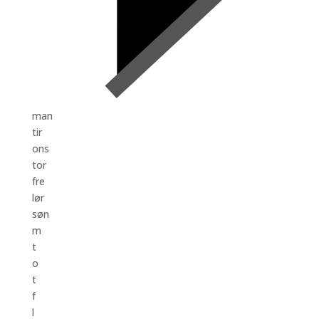
man
tir
ons
tor
fre
lør
søn
m
t
o
t
f
l