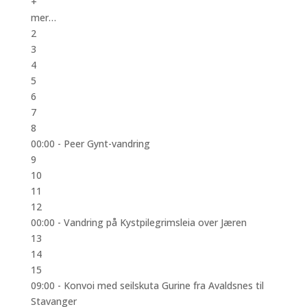
+
mer…
2
3
4
5
6
7
8
00:00 -
Peer Gynt-vandring
9
10
11
12
00:00 -
Vandring på Kystpilegrimsleia over Jæren
13
14
15
09:00 -
Konvoi med seilskuta Gurine fra Avaldsnes til
Stavanger