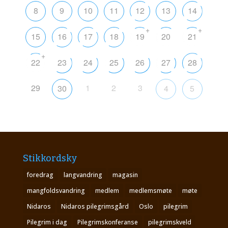
8
9
10
11
12
13
14
+
+
15
16
17
18
19
20
21
+
22
23
24
25
26
27
28
29
1
2
3
30
4
5
Stikkordsky
foredrag
langvandring
magasin
mangfoldsvandring
medlem
medlemsmøte
møte
Nidaros
Nidaros pilegrimsgård
Oslo
pilegrim
Pilegrim i dag
Pilegrimskonferanse
pilegrimskveld