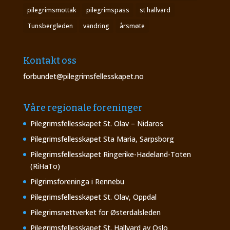
pilegrimsmottak
pilegrimspass
st hallvard
Tunsbergleden
vandring
årsmøte
Kontakt oss
forbundet@pilegrimsfellesskapet.no
Våre regionale foreninger
Pilegrimsfellesskapet St. Olav – Nidaros
Pilegrimsfellesskapet Sta Maria, Sarpsborg
Pilegrimsfellesskapet Ringerike-Hadeland-Toten
(RiHaTo)
Pilgrimsforeninga i Rennebu
Pilegrimsfellesskapet St. Olav, Oppdal
Pilegrimsnettverket for Østerdalsleden
Pilegrimsfellesskapet St. Hallvard av Oslo