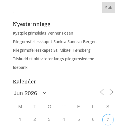
Nyeste innlegg
Kystpilegrimsleias Venner Fosen
Pilegrimsfellesskapet Sankta Sunniva Bergen
Pilegrimsfellesskapet St. Mikael Tønsberg
Tilskudd til aktiviteter langs pilegrimsledene
Idébank
Kalender
M
T
O
T
F
L
S
1
2
3
4
5
6
7